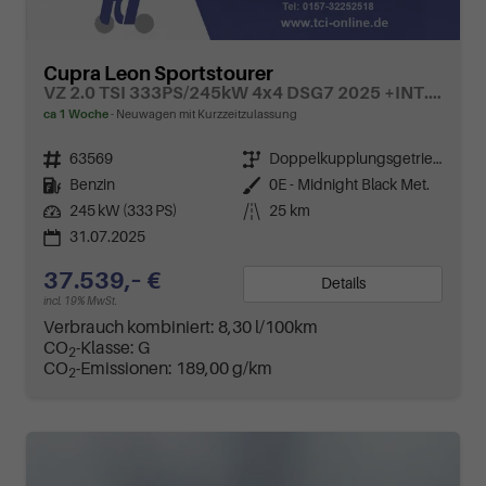
Cupra Leon Sportstourer
VZ 2.0 TSI 333PS/245kW 4x4 DSG7 2025 +INT. DRIVE+MATRIX+AHK+Erweiterte Garantie.
ca 1 Woche
Neuwagen mit Kurzzeitzulassung
Fahrzeugnr.
63569
Getriebe
Doppelkupplungsgetriebe (DSG)
Kraftstoff
Benzin
Außenfarbe
0E - Midnight Black Met.
Leistung
245 kW (333 PS)
Kilometerstand
25 km
31.07.2025
37.539,– €
Details
incl. 19% MwSt.
Verbrauch kombiniert:
8,30 l/100km
CO
-Klasse:
G
2
CO
-Emissionen:
189,00 g/km
2