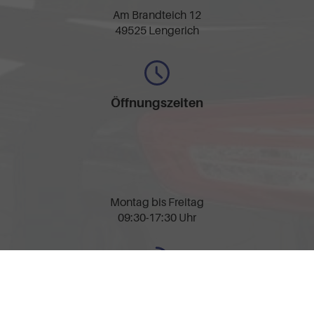
Am Brandteich 12
49525 Lengerich
Öffnungszeiten
Montag bis Freitag
09:30-17:30 Uhr
Rufen Sie an