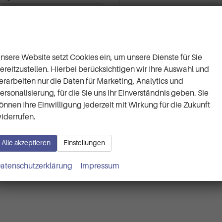
Wir respektieren Ihre
Privatsphäre
nsere Website setzt Cookies ein, um unsere Dienste für Sie
ereitzustellen. Hierbei berücksichtigen wir Ihre Auswahl und
*
*
Vorname
Nachname
erarbeiten nur die Daten für Marketing, Analytics und
ersonalisierung, für die Sie uns Ihr Einverständnis geben. Sie
önnen Ihre Einwilligung jederzeit mit Wirkung für die Zukunft
Anschrift
Interesse a
iderrufen.
Alle akzeptieren
Einstellungen
mationen und Kontaktdaten dazu verwendet, um mit mir anlässlich meiner Kontakta
atenschutzerklärung
Impressum
n. Dies gilt insbesondere für die Verwendung der E-Mail-Adresse und der Telefo