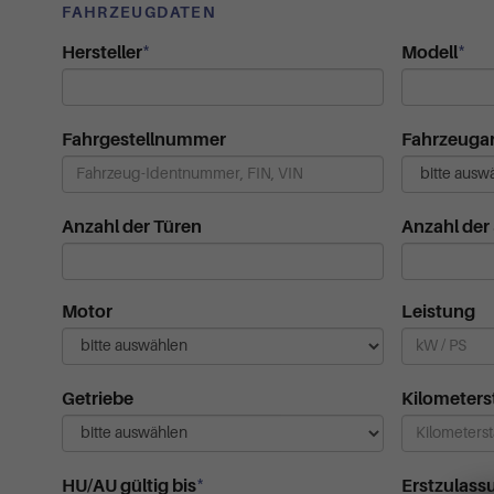
FAHRZEUGDATEN
*
*
Hersteller
Modell
Fahrgestellnummer
Fahrzeugar
Anzahl der Türen
Anzahl der 
Motor
Leistung
Getriebe
Kilometer
*
HU/AU gültig bis
Erstzulass