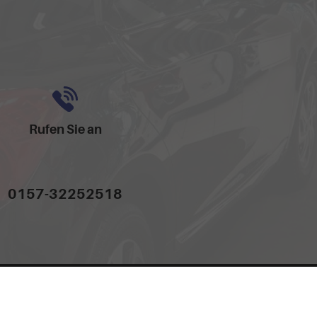
Rufen Sie an
0157-32252518