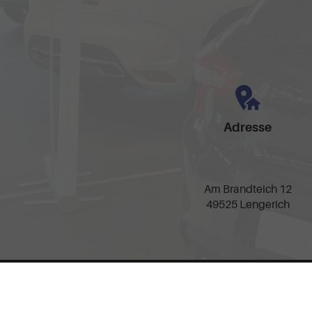
Adresse
Am Brandteich 12
49525 Lengerich
Anmelden
Impressum
AGB
Widerrufsbelehrung
Date