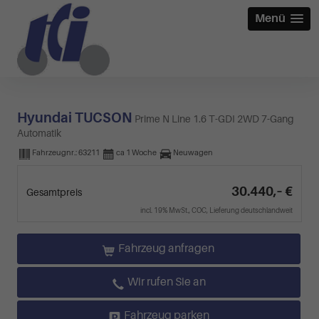
Menü
Hyundai TUCSON
Prime N Line 1.6 T-GDI 2WD 7-Gang
Automatik
Fahrzeugnr.:
63211
ca 1 Woche
Neuwagen
30.440,– €
Gesamtpreis
incl. 19% MwSt., COC, Lieferung deutschlandweit
Fahrzeug anfragen
Wir rufen Sie an
Fahrzeug parken