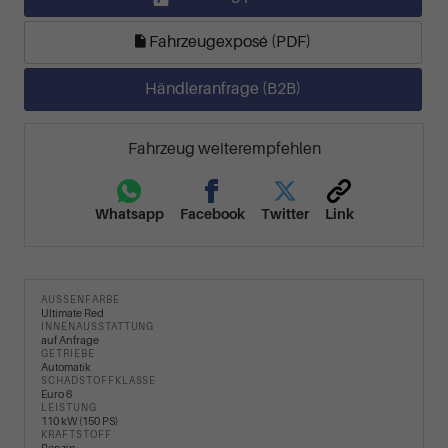
Fahrzeugexposé (PDF)
Händleranfrage (B2B)
Fahrzeug weiterempfehlen
Whatsapp
Facebook
Twitter
Link
AUSSENFARBE
Ultimate Red
INNENAUSSTATTUNG
auf Anfrage
GETRIEBE
Automatik
SCHADSTOFFKLASSE
Euro 6
LEISTUNG
110 kW (150 PS)
KRAFTSTOFF