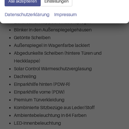
Alle akzeptieren
Einstellungen
Elektrisch einstellbare Außenspiegel
Beheizbare Außenspiegel
Datenschutzerklärung
Impressum
Elektrisch anklappbare Außenspiegel
Blinker in den Außenspiegelgehäusen
Getönte Scheiben
Außenspiegel in Wagenfarbe lackiert
Abgedunkelte Scheiben (hintere Türen und
Heckklappe)
Solar Control Wärmeschutzverglasung
Dachreling
Einparkhilfe hinten (PDW-R)
Einparkhilfe vorne (PDW)
Premium Türverkleidung
Kombinierte Sitzbezüge aus Leder/Stoff
Ambientebeleuchtung in 64 Farben
LED-Innenbeleuchtung