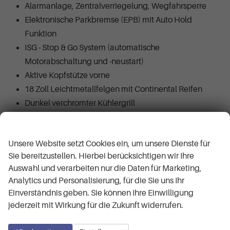
Alarmanlage, Zentralverriegelung, Wegfahrsperre
Elektronische Parkbremse (EPB) mit Auto Hold
Funktion
ISG - Stop & Go System (automatische
Motorabschaltung und -neustart)
Aktive Kopfstütze vorne
18 Zoll Leichtmetallfelgen mit Continental Reifen
Dunkel verchromter Kühlergrill
Reifenpannenset
Wir respektieren Ihre Privatsphäre
Premium Reifendruckkontrollsystem (TPMS) mit
Unsere Website setzt Cookies ein, um unsere Dienste für
Anzeige pro Rad
Sie bereitzustellen. Hierbei berücksichtigen wir Ihre
LED-Scheinwerfer mit statischem Kurvenlicht
Auswahl und verarbeiten nur die Daten für Marketing,
LED-Tagfahrlicht / DRL
Analytics und Personalisierung, für die Sie uns Ihr
LED-Standlicht vorne
Einverständnis geben. Sie können Ihre Einwilligung
LED-Rückleuchten
jederzeit mit Wirkung für die Zukunft widerrufen.
Leaving-Home-Funktion
Automatische Scheinwerfersteuerung