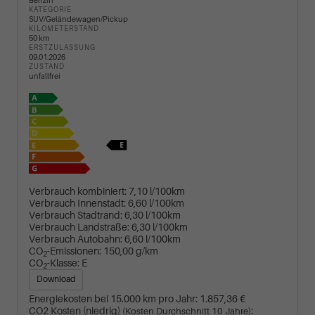
Benzin
KATEGORIE
SUV/Geländewagen/Pickup
KILOMETERSTAND
50 km
ERSTZULASSUNG
09.01.2026
ZUSTAND
unfallfrei
Verbrauch kombiniert:
7,10 l/100km
Verbrauch Innenstadt:
6,60 l/100km
Verbrauch Stadtrand:
6,30 l/100km
Verbrauch Landstraße:
6,30 l/100km
Verbrauch Autobahn:
6,60 l/100km
CO
-Emissionen:
150,00 g/km
2
CO
-Klasse:
E
2
Download
Energiekosten bei 15.000 km pro Jahr:
1.857,36 €
CO2 Kosten (niedrig)
:
(Kosten Durchschnitt 10 Jahre)