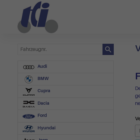
V
Fahrzeugnr.
Audi
F
BMW
De
Cupra
g
ne
Dacia
Ford
Ve
Hyundai