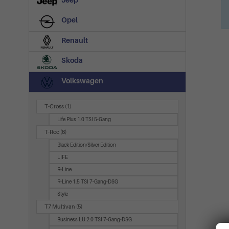
Jeep
Opel
Renault
Skoda
Volkswagen
T-Cross
(1)
Life Plus 1.0 TSI 5-Gang
T-Roc
(6)
Black Edition/Silver Edition
LIFE
R-Line
R-Line 1.5 TSI 7-Gang-DSG
Style
T7 Multivan
(5)
Business LÜ 2.0 TSI 7-Gang-DSG