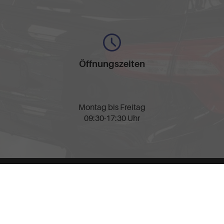
Öffnungszeiten
Montag bis Freitag
09:30-17:30 Uhr
nschutz
Cookie-Einstellungen
llen spezifischen CO
-Emissionen und gegebenenfalls zum Stromverbrauch neuer PKW können 
2
' entnommen werden, der an allen Verkaufsstellen und bei der 'Deutschen Automobil Treu