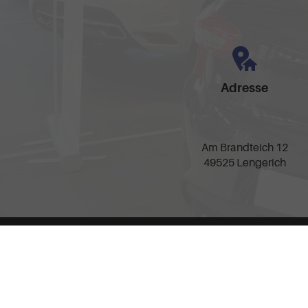
Adresse
Am Brandteich 12
49525 Lengerich
Anmelden
Impressum
AGB
Widerrufsbelehrung
Date
Weitere Informationen zum offiziellen Kraftstoffverbrauch und zu den offizie
spezifischen CO
-Emissionen und den offiziellen Stromverbrauch neuer PKW
2