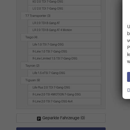
KÜ 2.0 TDI 7-Gang-DSG
LÜ 2.0 TDI 7-Gang-DSG
T7 Transporter
(3)
LR 2.0 TDI 8-Gang AT
U
LR 2.0 TDI 8-Gang AT 4 Motion
b
Taigo
(4)
v
Life 1.0 TSI 7-Gang-DSG
P
R-Line 1.0 TSI 7-Gang-DSG
k
R-Line Limited 1.5 TSI 7-Gang-DSG
w
Tayron
(2)
Life 1.5 eTSI 7-Gang-DSG
Tiguan
(9)
Life Plus 2.0 TDI 7-Gang-DSG
D
R-Line 2.0 TSI 4MOTION 7-Gang-DSG
R-Line 2.0 TSI 7-Gang-DSG 4x4
Geparkte Fahrzeuge (
0
)