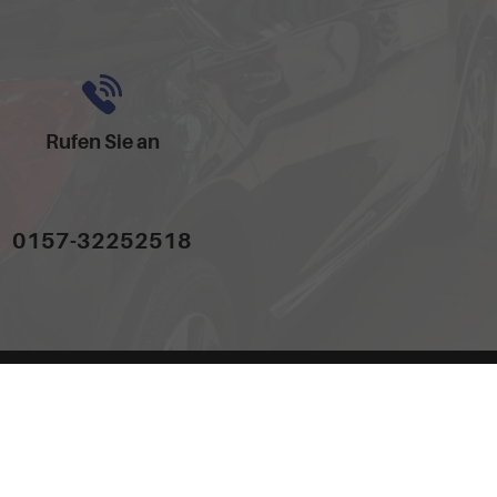
Rufen Sie an
0157-32252518
dem 'Leitfaden über den offiziellen Kraftstoffverbrauch, die offiziellen
hand GmbH' unentgeltlich erhältlich ist unter www.dat.de.