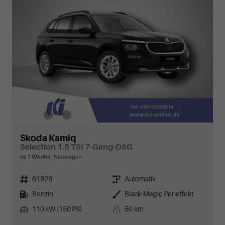
Skoda Kamiq
Selection 1.5 TSI 7-Gang-DSG
ca 1 Woche
Neuwagen
Fahrzeugnr.
Getriebe
61829
Automatik
Kraftstoff
Außenfarbe
Benzin
Black-Magic Perleffekt
Leistung
Kilometerstand
110 kW (150 PS)
50 km