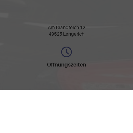
Am Brandteich 12
49525 Lengerich
Öffnungszeiten
Montag bis Freitag
09:30-17:30 Uhr