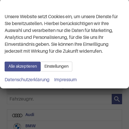
Wir respektieren Ihre Privatsphäre
Skoda Kamiq
Selection 1.5 TSI 7-Gang-DSG
Unsere Website setzt Cookies ein, um unsere Dienste für
ca 1 Woche
Neuwagen
Sie bereitzustellen. Hierbei berücksichtigen wir Ihre
Auswahl und verarbeiten nur die Daten für Marketing,
Fahrzeugnr.
Getriebe
61849
Automatik
Analytics und Personalisierung, für die Sie uns Ihr
Kraftstoff
Außenfarbe
Benzin
Black-Magic Perleffekt
Einverständnis geben. Sie können Ihre Einwilligung
Leistung
Kilometerstand
110 kW (150 PS)
50 km
jederzeit mit Wirkung für die Zukunft widerrufen.
28.190,– €
Details
Alle akzeptieren
Einstellungen
incl. 19% MwSt.
Verbrauch kombiniert:
5,90 l/100km
Datenschutzerklärung
Impressum
CO
-Klasse:
D
2
CO
-Emissionen:
133,00 g/km
2
Fahrzeugnr.
Audi
BMW