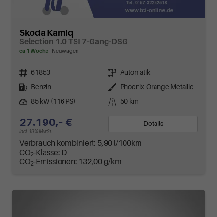
Skoda Kamiq
Selection 1.0 TSI 7-Gang-DSG
ca 1 Woche
Neuwagen
Fahrzeugnr.
Getriebe
61853
Automatik
Kraftstoff
Außenfarbe
Benzin
Phoenix-Orange Metallic
Leistung
Kilometerstand
85 kW (116 PS)
50 km
27.190,– €
Details
incl. 19% MwSt.
Verbrauch kombiniert:
5,90 l/100km
CO
-Klasse:
D
2
CO
-Emissionen:
132,00 g/km
2