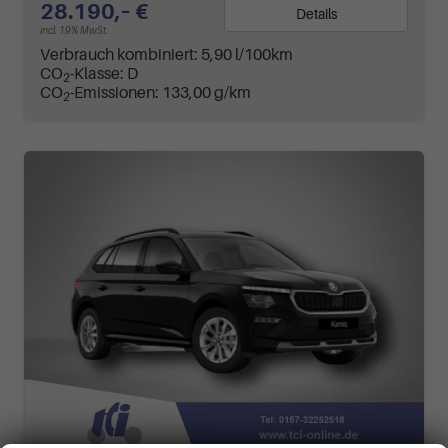
28.190,– €
Details
incl. 19% MwSt.
Verbrauch kombiniert:
5,90 l/100km
CO
-Klasse:
D
2
CO
-Emissionen:
133,00 g/km
2