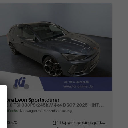
Cupra Leon Sportstourer
VZ 2.0 TSI 333PS/245kW 4x4 DSG7 2025 +INT. DRIVE+MATRIX+AHK+Erweiterte Garantie.
ca 1 Woche
Neuwagen mit Kurzzeitzulassung
Fahrzeugnr.
63570
Getriebe
Doppelkupplungsgetriebe (DSG)