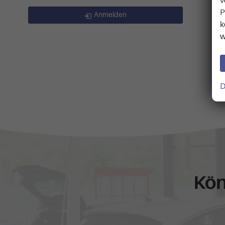
v
P
Anmelden
k
w
D
Kön