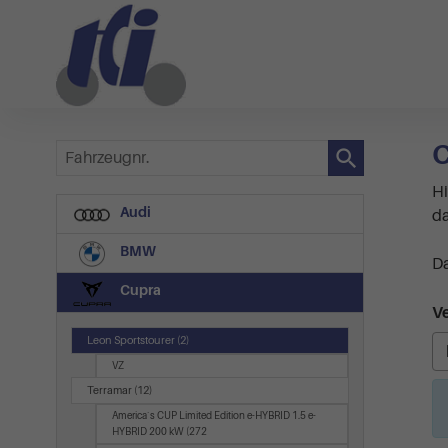
C
Fahrzeugnr.
Hi
Audi
da
BMW
Da
Cupra
Ve
Leon Sportstourer
(2)
VZ
Terramar
(12)
America`s CUP Limited Edition e-HYBRID 1.5 e-
HYBRID 200 kW (272