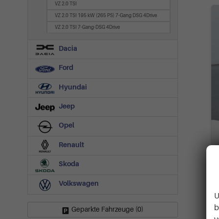
VZ 2.0 TSI
VZ 2.0 TSI 195 kW (265 PS) 7-Gang DSG 4Drive
VZ 2.0 TSI 7-Gang-DSG 4Drive
Dacia
Ford
Hyundai
Jeep
Opel
Renault
Skoda
Volkswagen
U
b
Geparkte Fahrzeuge (
0
)