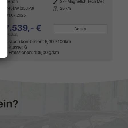
Kraftstoff
Benzin
Außenfarbe
S7 - Magnetich Tech Met.
Leistung
245 kW (333 PS)
Kilometerstand
25 km
31.07.2025
37.539,– €
Details
incl. 19% MwSt.
Verbrauch kombiniert:
8,30 l/100km
CO
-Klasse:
G
2
CO
-Emissionen:
189,00 g/km
2
ein?