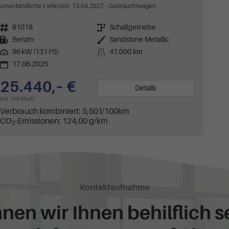
unverbindliche Lieferzeit:
13.04.2027
Gebrauchtwagen
Fahrzeugnr.
61018
Getriebe
Schaltgetriebe
Kraftstoff
Benzin
Außenfarbe
Sandstone Metallic
Leistung
96 kW (131 PS)
Kilometerstand
41.000 km
17.06.2025
25.440,– €
Details
incl. 19% MwSt.
Verbrauch kombiniert:
5,50 l/100km
CO
-Emissionen:
124,00 g/km
2
Kontaktaufnahme
nen wir Ihnen behilflich s