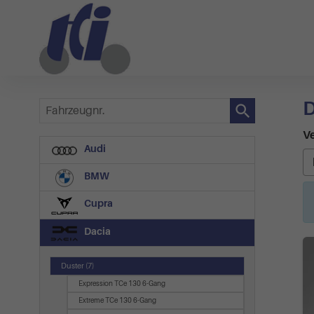
D
Fahrzeugnr.
Ve
Audi
BMW
Cupra
Dacia
Duster
(7)
Expression TCe 130 6-Gang
Extreme TCe 130 6-Gang