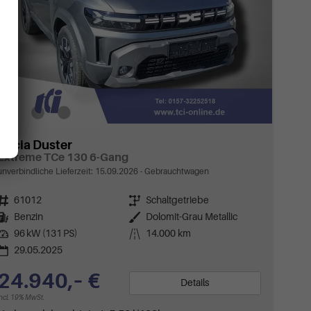
Dacia Duster
Extreme TCe 130 6-Gang
unverbindliche Lieferzeit:
15.09.2026
Gebrauchtwagen
Fahrzeugnr.
61012
Getriebe
Schaltgetriebe
Kraftstoff
Benzin
Außenfarbe
Dolomit-Grau Metallic
Leistung
96 kW (131 PS)
Kilometerstand
14.000 km
29.05.2025
24.940,– €
Details
incl. 19% MwSt.