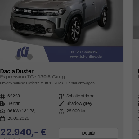
Dacia Duster
Expression TCe 130 6-Gang
unverbindliche Lieferzeit:
08.12.2026
Gebrauchtwagen
Fahrzeugnr.
62223
Getriebe
Schaltgetriebe
Kraftstoff
Benzin
Außenfarbe
Shadow grey
Leistung
96 kW (131 PS)
Kilometerstand
26.000 km
25.06.2025
22.940,– €
Details