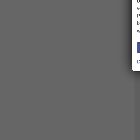
b
v
P
k
w
D