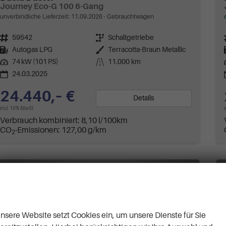
Journey Eco-G 100 6-Gang
unverbindliche Lieferzeit:
11.09.2026
Gebrauchtwagen
Fahrzeugnr.
59542
Getriebe
Schaltgetriebe
Kraftstoff
Autogas LPG
Außenfarbe
Terracotta-Braun Metallic
Leistung
74 kW (101 PS)
Kilometerstand
11.000 km
24.03.2025
24.440,– €
Details
incl. 19% MwSt.
Verbrauch kombiniert:
8,10 l/100km
CO
-Emissionen:
127,00 g/km
2
Wir respektieren Ihre
Privatsphäre
nsere Website setzt Cookies ein, um unsere Dienste für Sie