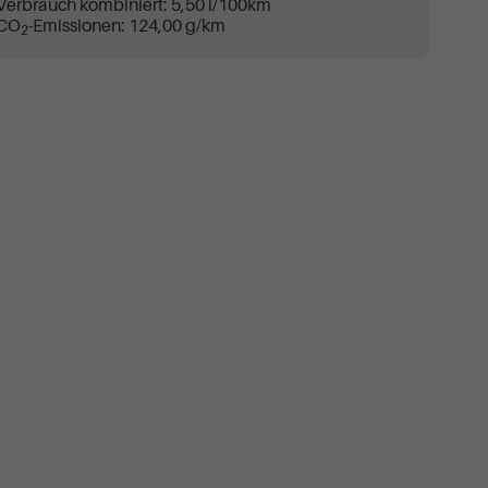
Verbrauch kombiniert:
5,50 l/100km
CO
-Emissionen:
124,00 g/km
2