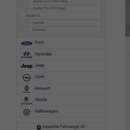
Journey Eco-G 100 6-Gang
Journey TCe 130 6-Gang
Jogger
(2)
Essential
Expression
Ford
Hyundai
Jeep
Opel
Renault
Skoda
Volkswagen
Geparkte Fahrzeuge (
0
)