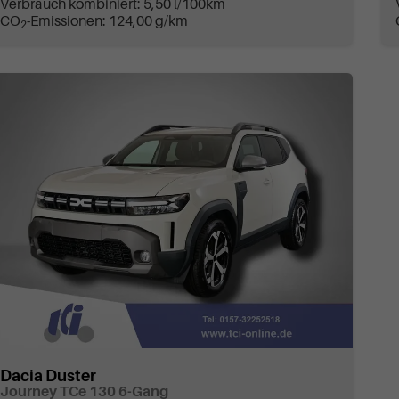
Verbrauch kombiniert:
5,50 l/100km
CO
-Emissionen:
124,00 g/km
2
Dacia Duster
Journey TCe 130 6-Gang