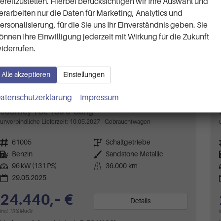
ereitzustellen. Hierbei berücksichtigen wir Ihre Auswahl und
erarbeiten nur die Daten für Marketing, Analytics und
ersonalisierung, für die Sie uns Ihr Einverständnis geben. Sie
önnen Ihre Einwilligung jederzeit mit Wirkung für die Zukunft
iderrufen.
Alle akzeptieren
Einstellungen
atenschutzerklärung
Impressum
Dacia Duster
Journey TCe 130 6-Gang
unverbindliche Lieferzeit:
10.05.2027
Gebrauchtwagen
Fahrzeugnr.
61005
Getriebe
Schaltgetriebe
Kraftstoff
Benzin
Außenfarbe
Sandstone Metallic
Leistung
96 kW (131 PS)
Kilometerstand
36.000 km
29.05.2025
24.440,– €
Details
incl. 19% MwSt.