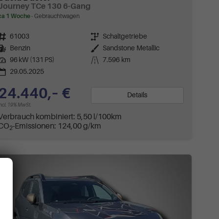
Journey TCe 130 6-Gang
ca 1 Woche
Gebrauchtwagen
Fahrzeugnr.
61003
Getriebe
Schaltgetriebe
Kraftstoff
Benzin
Außenfarbe
Sandstone Metallic
Leistung
96 kW (131 PS)
Kilometerstand
7.596 km
29.05.2025
24.440,– €
Details
incl. 19% MwSt.
Verbrauch kombiniert:
5,50 l/100km
CO
-Emissionen:
124,00 g/km
2