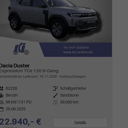
Dacia Duster
Expression TCe 130 6-Gang
unverbindliche Lieferzeit:
16.11.2026
Gebrauchtwagen
Fahrzeugnr.
62226
Getriebe
Schaltgetriebe
Kraftstoff
Benzin
Außenfarbe
Sandstone
Leistung
96 kW (131 PS)
Kilometerstand
38.000 km
25.06.2025
22.940,– €
Details