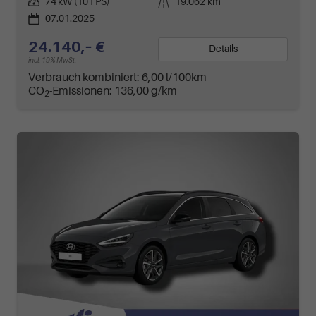
Leistung
74 kW (101 PS)
Kilometerstand
19.062 km
07.01.2025
24.140,– €
Details
incl. 19% MwSt.
Verbrauch kombiniert:
6,00 l/100km
CO
-Emissionen:
136,00 g/km
2