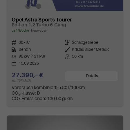
Opel Astra Sports Tourer
Edition 1.2 Turbo 6-Gang
ca 1 Woche
Neuwagen
Fahrzeugnr.
60797
Getriebe
Schaltgetriebe
Kraftstoff
Benzin
Außenfarbe
Kristall Silber Metallic
Leistung
96 kW (131 PS)
Kilometerstand
50 km
15.09.2025
27.390,– €
Details
incl. 19% MwSt.
Verbrauch kombiniert:
5,80 l/100km
CO
-Klasse:
D
2
CO
-Emissionen:
130,00 g/km
2