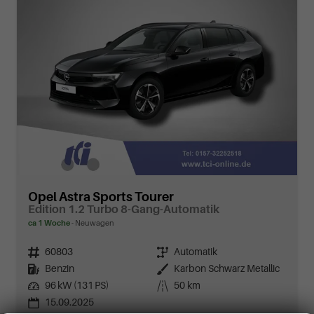
Opel Astra Sports Tourer
Edition 1.2 Turbo 8-Gang-Automatik
ca 1 Woche
Neuwagen
Fahrzeugnr.
60803
Getriebe
Automatik
Kraftstoff
Benzin
Außenfarbe
Karbon Schwarz Metallic
Leistung
96 kW (131 PS)
Kilometerstand
50 km
15.09.2025