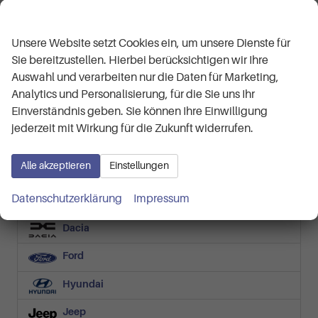
27.390,– €
Wir respektieren Ihre Privatsphäre
Details
incl. 19% MwSt.
Unsere Website setzt Cookies ein, um unsere Dienste für
Verbrauch kombiniert:
5,80 l/100km
Sie bereitzustellen. Hierbei berücksichtigen wir Ihre
CO
-Klasse:
D
2
CO
-Emissionen:
130,00 g/km
Auswahl und verarbeiten nur die Daten für Marketing,
2
Analytics und Personalisierung, für die Sie uns Ihr
Fahrzeugnr.
Einverständnis geben. Sie können Ihre Einwilligung
jederzeit mit Wirkung für die Zukunft widerrufen.
Audi
Alle akzeptieren
Einstellungen
BMW
Datenschutzerklärung
Impressum
Cupra
Dacia
Ford
Hyundai
Jeep