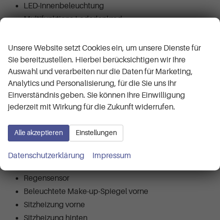
LED-Innenbeleuchtung
Multifunktions-Lederlenkrad
Wir respektieren Ihre Privatsphäre
Neigungsverstellbares und längsverstellbares
Lenkrad
Unsere Website setzt Cookies ein, um unsere Dienste für
Elektrisch verstellbare Lendenwirbelstütze für Fahrer
Sie bereitzustellen. Hierbei berücksichtigen wir Ihre
Auswahl und verarbeiten nur die Daten für Marketing,
und Beifahrer
Analytics und Personalisierung, für die Sie uns Ihr
Im Verhältnis 4:2:4 umklappbare Rücksitze
Einverständnis geben. Sie können Ihre Einwilligung
Vom Kofferraum aus umklappbare Rücksitze
jederzeit mit Wirkung für die Zukunft widerrufen.
Höhenverstellbarer Fahrersitz
Höhenverstellbarer Beifahrersitz
Alle akzeptieren
Einstellungen
Vordere Armlehne
Gepäcknetz an den Rückseiten der Vordersitze
Datenschutzerklärung
Impressum
Innenspiegel automatisch abblendend
Regensensor
Beleuchtete Make-up-Spiegel vorne
Sitzheizung vorne
Sitzheizung hinten