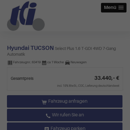
Menü
Hyundai TUCSON
Select Plus 1.6 T-GDI 4WD 7-Gang
Automatik
Fahrzeugnr.:
63419
ca 1 Woche
Neuwagen
33.440,– €
Gesamtpreis
incl. 19% MwSt., COC, Lieferung deutschlandweit
Fahrzeug anfragen
Wir rufen Sie an
Fahrzeug parken