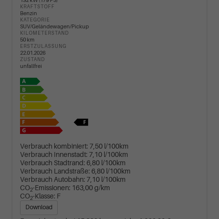
132 kW (179 PS)
KRAFTSTOFF
Benzin
KATEGORIE
SUV/Geländewagen/Pickup
KILOMETERSTAND
50 km
ERSTZULASSUNG
22.01.2026
ZUSTAND
unfallfrei
Verbrauch kombiniert:
7,50 l/100km
Verbrauch Innenstadt:
7,10 l/100km
Verbrauch Stadtrand:
6,80 l/100km
Verbrauch Landstraße:
6,80 l/100km
Verbrauch Autobahn:
7,10 l/100km
CO
-Emissionen:
163,00 g/km
2
CO
-Klasse:
F
2
Download