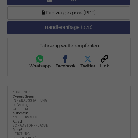
Fahrzeugexposé (PDF)
Händleranfrage (B2B)
Fahrzeug weiterempfehlen
Whatsapp
Facebook
Twitter
Link
AUSSENFARBE
Cypess Green
INNENAUSSTATTUNG
auf Anfrage
GETRIEBE
Automatik
ANTRIEBSACHSE
Allrad
SCHADSTOFFKLASSE
Euro 6
LEISTUNG