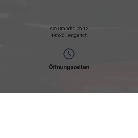
Am Brandteich 12
49525 Lengerich
Öffnungszeiten
Montag bis Freitag
09:30-17:30 Uhr