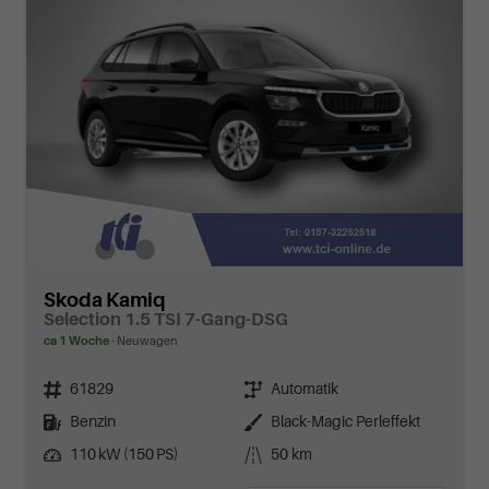
Skoda Kamiq
Selection 1.5 TSI 7-Gang-DSG
ca 1 Woche
Neuwagen
Fahrzeugnr.
Getriebe
61829
Automatik
Kraftstoff
Außenfarbe
Benzin
Black-Magic Perleffekt
Leistung
Kilometerstand
110 kW (150 PS)
50 km