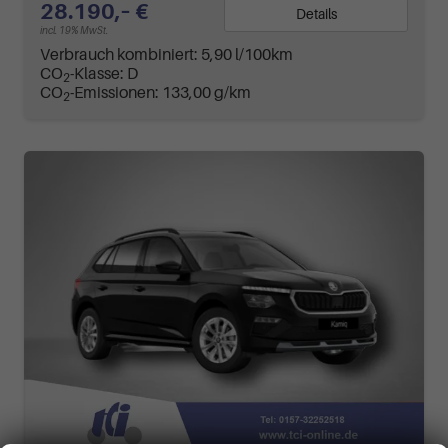
28.190,– €
Details
incl. 19% MwSt.
Verbrauch kombiniert:
5,90 l/100km
CO
-Klasse:
D
2
CO
-Emissionen:
133,00 g/km
2