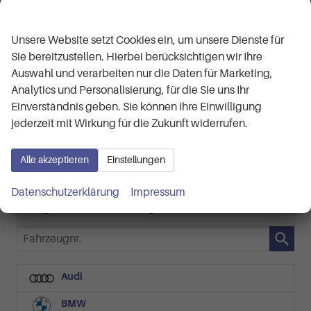
Wir respektieren Ihre Privatsphäre
Skoda Kamiq
Selection 1.5 TSI 7-Gang-DSG
Unsere Website setzt Cookies ein, um unsere Dienste für
ca 1 Woche
Neuwagen
Sie bereitzustellen. Hierbei berücksichtigen wir Ihre
Auswahl und verarbeiten nur die Daten für Marketing,
Fahrzeugnr.
Getriebe
61849
Automatik
Analytics und Personalisierung, für die Sie uns Ihr
Kraftstoff
Außenfarbe
Benzin
Black-Magic Perleffekt
Einverständnis geben. Sie können Ihre Einwilligung
Leistung
Kilometerstand
110 kW (150 PS)
50 km
jederzeit mit Wirkung für die Zukunft widerrufen.
28.190,– €
Details
Alle akzeptieren
Einstellungen
incl. 19% MwSt.
Verbrauch kombiniert:
5,90 l/100km
Datenschutzerklärung
Impressum
CO
-Klasse:
D
2
CO
-Emissionen:
133,00 g/km
2
Fahrzeugnr.
Audi
BMW