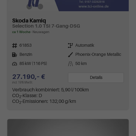
Skoda Kamiq
Selection 1.0 TSI 7-Gang-DSG
ca 1 Woche
Neuwagen
Fahrzeugnr.
Getriebe
61853
Automatik
Kraftstoff
Außenfarbe
Benzin
Phoenix-Orange Metallic
Leistung
Kilometerstand
85 kW (116 PS)
50 km
27.190,– €
Details
incl. 19% MwSt.
Verbrauch kombiniert:
5,90 l/100km
CO
-Klasse:
D
2
CO
-Emissionen:
132,00 g/km
2