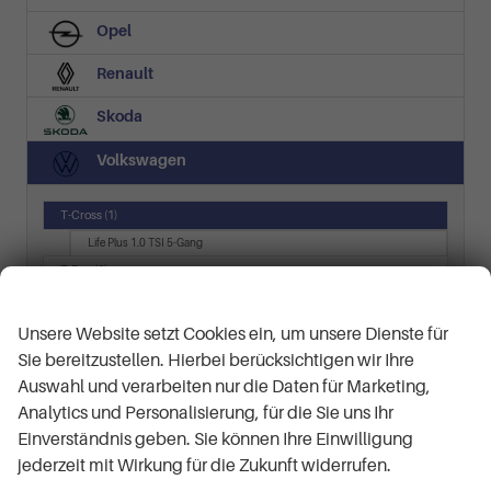
Opel
Renault
Skoda
Volkswagen
T-Cross
(1)
Life Plus 1.0 TSI 5-Gang
T-Roc
(6)
Wir respektieren Ihre Privatsphäre
Black Edition/Silver Edition
LIFE
Unsere Website setzt Cookies ein, um unsere Dienste für
R-Line
Sie bereitzustellen. Hierbei berücksichtigen wir Ihre
R-Line 1.5 TSI 7-Gang-DSG
Auswahl und verarbeiten nur die Daten für Marketing,
Style
Analytics und Personalisierung, für die Sie uns Ihr
T7 Multivan
(5)
Einverständnis geben. Sie können Ihre Einwilligung
Business LÜ 2.0 TSI 7-Gang-DSG
jederzeit mit Wirkung für die Zukunft widerrufen.
KÜ 2.0 TDI 7-Gang-DSG