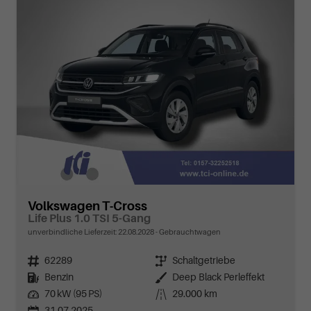
Volkswagen T-Cross
Life Plus 1.0 TSI 5-Gang
unverbindliche Lieferzeit:
22.08.2028
Gebrauchtwagen
Fahrzeugnr.
62289
Getriebe
Schaltgetriebe
Kraftstoff
Benzin
Außenfarbe
Deep Black Perleffekt
Leistung
70 kW (95 PS)
Kilometerstand
29.000 km
31.07.2025