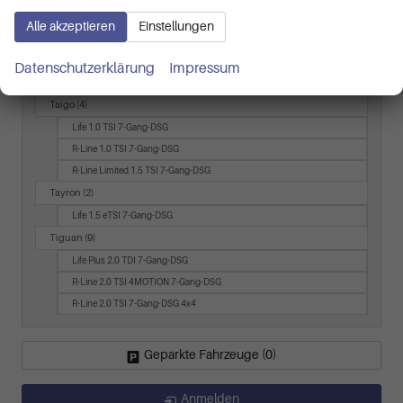
LÜ 2.0 TDI 7-Gang-DSG
Alle akzeptieren
Einstellungen
T7 Transporter
(3)
LR 2.0 TDI 8-Gang AT
Datenschutzerklärung
Impressum
LR 2.0 TDI 8-Gang AT 4 Motion
Taigo
(4)
Life 1.0 TSI 7-Gang-DSG
R-Line 1.0 TSI 7-Gang-DSG
R-Line Limited 1.5 TSI 7-Gang-DSG
Tayron
(2)
Life 1.5 eTSI 7-Gang-DSG
Tiguan
(9)
Life Plus 2.0 TDI 7-Gang-DSG
R-Line 2.0 TSI 4MOTION 7-Gang-DSG
R-Line 2.0 TSI 7-Gang-DSG 4x4
Geparkte Fahrzeuge (
0
)
Anmelden