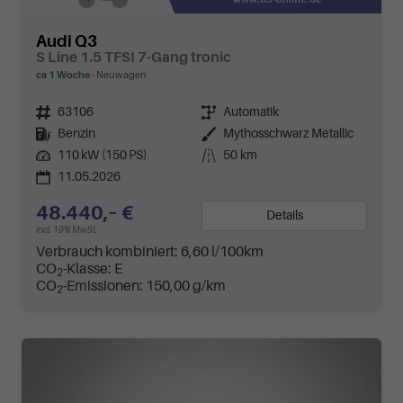
Audi Q3
S Line 1.5 TFSI 7-Gang tronic
ca 1 Woche
Neuwagen
Fahrzeugnr.
63106
Getriebe
Automatik
Kraftstoff
Benzin
Außenfarbe
Mythosschwarz Metallic
Leistung
110 kW (150 PS)
Kilometerstand
50 km
11.05.2026
48.440,– €
Details
incl. 19% MwSt.
Verbrauch kombiniert:
6,60 l/100km
CO
-Klasse:
E
2
CO
-Emissionen:
150,00 g/km
2