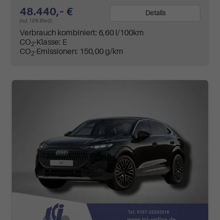
48.440,– €
Details
incl. 19% MwSt.
Verbrauch kombiniert:
6,60 l/100km
CO
-Klasse:
E
2
CO
-Emissionen:
150,00 g/km
2