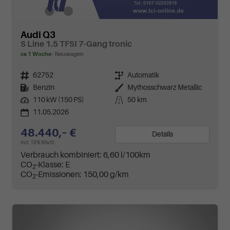
Audi Q3
S Line 1.5 TFSI 7-Gang tronic
ca 1 Woche
Neuwagen
Fahrzeugnr.
62752
Getriebe
Automatik
Kraftstoff
Benzin
Außenfarbe
Mythosschwarz Metallic
Leistung
110 kW (150 PS)
Kilometerstand
50 km
11.05.2026
48.440,– €
Details
incl. 19% MwSt.
Verbrauch kombiniert:
6,60 l/100km
CO
-Klasse:
E
2
CO
-Emissionen:
150,00 g/km
2