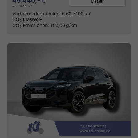
49.440,– €
Details
incl. 19% MwSt.
Verbrauch kombiniert:
6,60 l/100km
CO
-Klasse:
E
2
CO
-Emissionen:
150,00 g/km
2