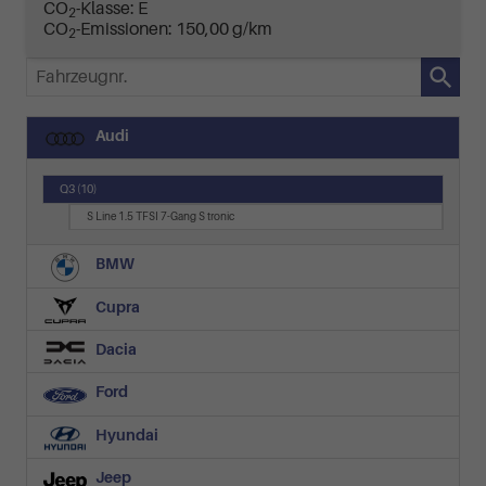
CO
-Klasse:
E
2
CO
-Emissionen:
150,00 g/km
2
Fahrzeugnr.
Audi
Q3
(10)
S Line 1.5 TFSI 7-Gang S tronic
BMW
Cupra
Dacia
Ford
Hyundai
Jeep