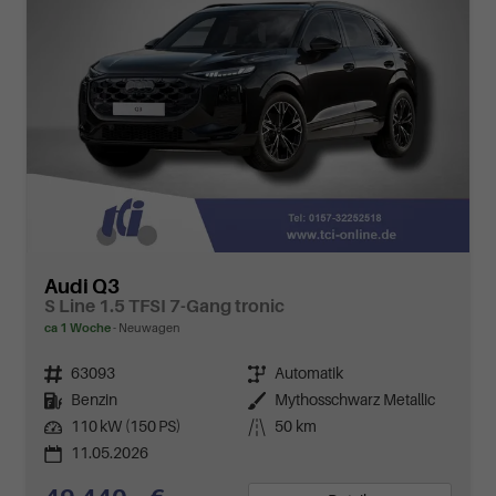
Audi Q3
S Line 1.5 TFSI 7-Gang tronic
ca 1 Woche
Neuwagen
Fahrzeugnr.
63093
Getriebe
Automatik
Kraftstoff
Benzin
Außenfarbe
Mythosschwarz Metallic
Leistung
110 kW (150 PS)
Kilometerstand
50 km
11.05.2026