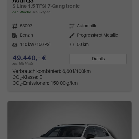
Audi Q3
S Line 1.5 TFSI 7-Gang tronic
ca 1 Woche
Neuwagen
Fahrzeugnr.
Getriebe
63097
Automatik
Kraftstoff
Außenfarbe
Benzin
Progressivrot Metallic
Leistung
Kilometerstand
110 kW (150 PS)
50 km
49.440,– €
Details
incl. 19% MwSt.
Verbrauch kombiniert:
6,60 l/100km
CO
-Klasse:
E
2
CO
-Emissionen:
150,00 g/km
2