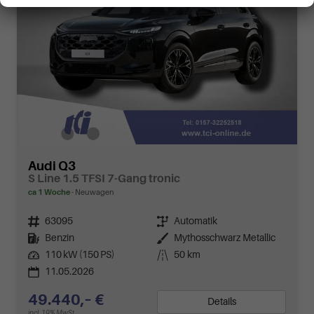
Audi Q3
S Line 1.5 TFSI 7-Gang tronic
ca 1 Woche
Neuwagen
Fahrzeugnr.
63095
Getriebe
Automatik
Kraftstoff
Benzin
Außenfarbe
Mythosschwarz Metallic
Leistung
110 kW (150 PS)
Kilometerstand
50 km
11.05.2026
49.440,– €
Details
incl. 19% MwSt.