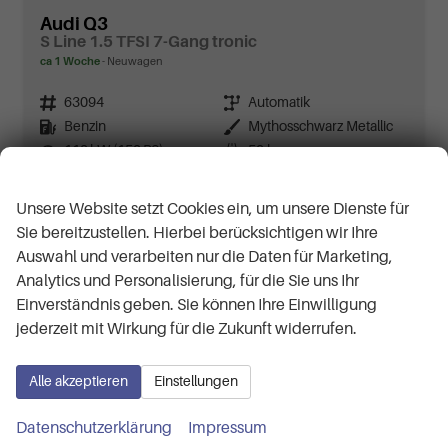
Audi Q3
S Line 1.5 TFSI 7-Gang tronic
ca 1 Woche
Neuwagen
Fahrzeugnr.
63094
Getriebe
Automatik
Kraftstoff
Benzin
Außenfarbe
Mythosschwarz Metallic
Leistung
110 kW (150 PS)
Kilometerstand
50 km
Wir respektieren Ihre Privatsphäre
11.05.2026
Unsere Website setzt Cookies ein, um unsere Dienste für
49.440,– €
Details
Sie bereitzustellen. Hierbei berücksichtigen wir Ihre
incl. 19% MwSt.
Auswahl und verarbeiten nur die Daten für Marketing,
Verbrauch kombiniert:
6,60 l/100km
CO
-Klasse:
E
Analytics und Personalisierung, für die Sie uns Ihr
2
CO
-Emissionen:
150,00 g/km
2
Einverständnis geben. Sie können Ihre Einwilligung
jederzeit mit Wirkung für die Zukunft widerrufen.
Alle akzeptieren
Einstellungen
Datenschutzerklärung
Impressum