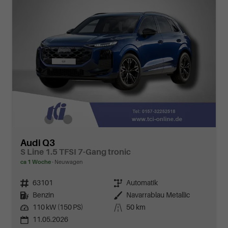
Audi Q3
S Line 1.5 TFSI 7-Gang tronic
ca 1 Woche
Neuwagen
Fahrzeugnr.
63101
Getriebe
Automatik
Kraftstoff
Benzin
Außenfarbe
Navarrablau Metallic
Leistung
110 kW (150 PS)
Kilometerstand
50 km
11.05.2026