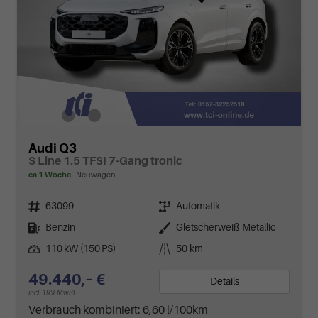
Audi Q3
S Line 1.5 TFSI 7-Gang tronic
ca 1 Woche
Neuwagen
Fahrzeugnr.
Getriebe
63099
Automatik
Kraftstoff
Außenfarbe
Benzin
Gletscherweiß Metallic
Leistung
Kilometerstand
110 kW (150 PS)
50 km
49.440,– €
Details
incl. 19% MwSt.
Verbrauch kombiniert:
6,60 l/100km