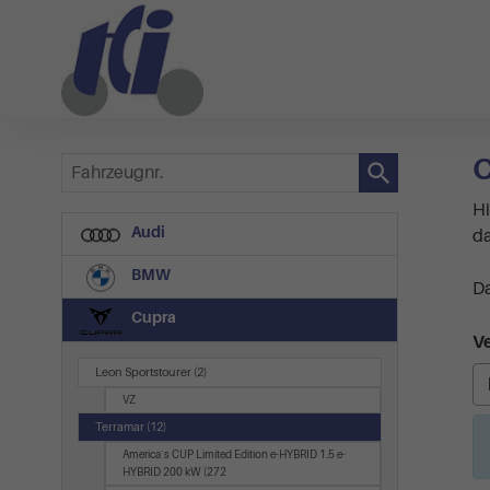
C
Fahrzeugnr.
Hi
Audi
da
BMW
Da
Cupra
Ve
Leon Sportstourer
(2)
VZ
Terramar
(12)
America`s CUP Limited Edition e-HYBRID 1.5 e-
HYBRID 200 kW (272