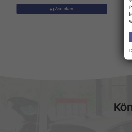
v
P
Anmelden
k
w
D
Kön