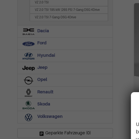
VZ 2.0 TSI
VZ 2.0 TSI 195 kW (265 PS) 7-Gang DSG 4Drive
VZ 2.0 TSI 7-Gang-DSG 4Drive
Dacia
Ford
Hyundai
Jeep
Opel
Renault
Skoda
Volkswagen
U
b
Geparkte Fahrzeuge (
0
)