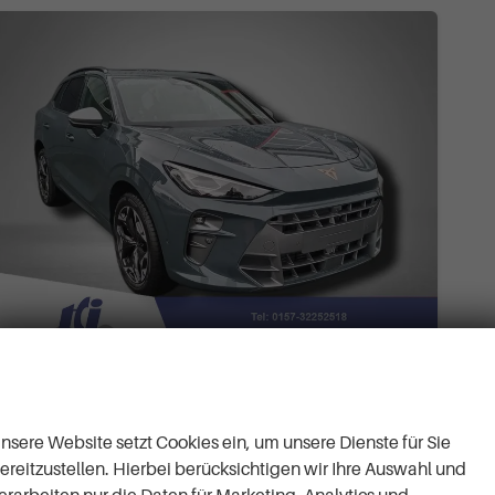
Wir respektieren Ihre
Cupra Terramar
Privatsphäre
VZ 2.0 TSI 7-Gang-DSG 4Drive
ca 1 Woche
Neuwagen
nsere Website setzt Cookies ein, um unsere Dienste für Sie
ereitzustellen. Hierbei berücksichtigen wir Ihre Auswahl und
Fahrzeugnr.
63254
Getriebe
Automatik