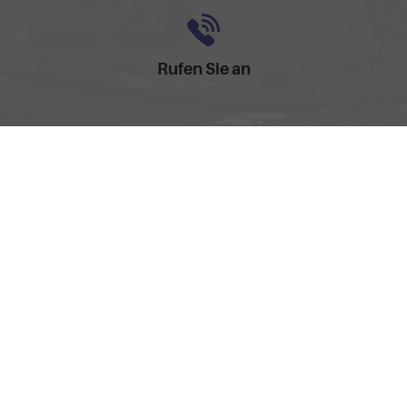
Rufen Sie an
0157-32252518
Anmelden
Impressum
AGB
Widerrufsbelehrung
Datenschutz
Cookie-Einstellungen
Weitere Informationen zum offiziellen Kraftstoffverbrauch und
zu den offiziellen spezifischen CO
-Emissionen und
2
gegebenenfalls zum Stromverbrauch neuer PKW können