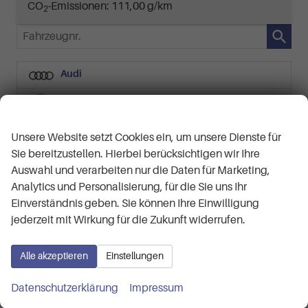
CO
-Emissionen:
111,00 g/km
2
Fahrzeugnr.
Audi
BMW
Wir respektieren Ihre Privatsphäre
Cupra
Unsere Website setzt Cookies ein, um unsere Dienste für
Sie bereitzustellen. Hierbei berücksichtigen wir Ihre
Dacia
Auswahl und verarbeiten nur die Daten für Marketing,
Ford
Analytics und Personalisierung, für die Sie uns Ihr
Einverständnis geben. Sie können Ihre Einwilligung
Hyundai
jederzeit mit Wirkung für die Zukunft widerrufen.
Jeep
Alle akzeptieren
Einstellungen
Avenger
(3)
Datenschutzerklärung
Impressum
Altitude 1.2 E-Hybrid 6-Stufen-DCT