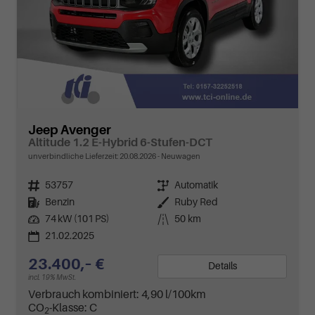
Jeep Avenger
Altitude 1.2 E-Hybrid 6-Stufen-DCT
unverbindliche Lieferzeit:
20.08.2026
Neuwagen
Fahrzeugnr.
53757
Getriebe
Automatik
Kraftstoff
Benzin
Außenfarbe
Ruby Red
Leistung
74 kW (101 PS)
Kilometerstand
50 km
21.02.2025
23.400,– €
Details
incl. 19% MwSt.
Verbrauch kombiniert:
4,90 l/100km
CO
-Klasse:
C
2