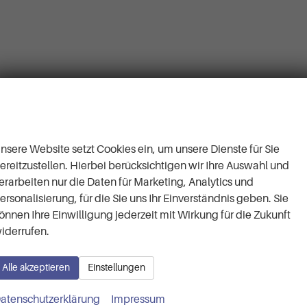
Wir respektieren Ihre
Privatsphäre
nsere Website setzt Cookies ein, um unsere Dienste für Sie
ereitzustellen. Hierbei berücksichtigen wir Ihre Auswahl und
erarbeiten nur die Daten für Marketing, Analytics und
ersonalisierung, für die Sie uns Ihr Einverständnis geben. Sie
önnen Ihre Einwilligung jederzeit mit Wirkung für die Zukunft
iderrufen.
Alle akzeptieren
Einstellungen
Kontaktaufnahme
nen wir Ihnen behilflich s
atenschutzerklärung
Impressum