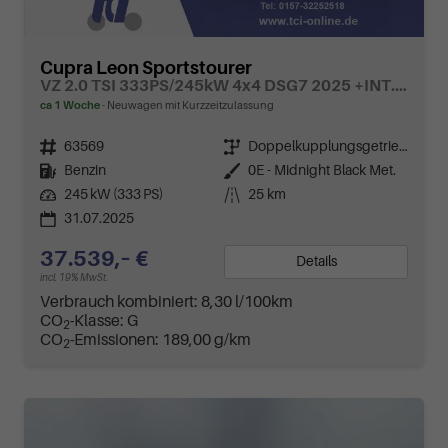
Cupra Leon Sportstourer
VZ 2.0 TSI 333PS/245kW 4x4 DSG7 2025 +INT. DRIVE+MATRIX+AHK+Erweiterte Garantie.
ca 1 Woche
Neuwagen mit Kurzzeitzulassung
Fahrzeugnr.
63569
Getriebe
Doppelkupplungsgetriebe (DSG)
Kraftstoff
Benzin
Außenfarbe
0E - Midnight Black Met.
Leistung
245 kW (333 PS)
Kilometerstand
25 km
31.07.2025
37.539,– €
Details
incl. 19% MwSt.
Verbrauch kombiniert:
8,30 l/100km
CO
-Klasse:
G
2
CO
-Emissionen:
189,00 g/km
2