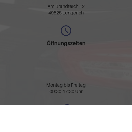
Am Brandteich 12
49525 Lengerich
Öffnungszeiten
Montag bis Freitag
09:30-17:30 Uhr
Rufen Sie an