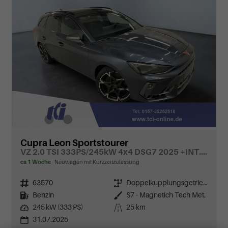
Cupra Leon Sportstourer
VZ 2.0 TSI 333PS/245kW 4x4 DSG7 2025 +INT. DRIVE+MATRIX+AHK+Erweiterte Garantie.
ca 1 Woche
Neuwagen mit Kurzzeitzulassung
Fahrzeugnr.
63570
Getriebe
Doppelkupplungsgetriebe (DSG)
Kraftstoff
Benzin
Außenfarbe
S7 - Magnetich Tech Met.
Leistung
245 kW (333 PS)
Kilometerstand
25 km
31.07.2025