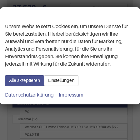
37.539,– €
Details
incl. 19% MwSt.
Wir respektieren Ihre Privatsphäre
Verbrauch kombiniert:
8,30 l/100km
Unsere Website setzt Cookies ein, um unsere Dienste für
CO
-Klasse:
G
2
CO
-Emissionen:
189,00 g/km
Sie bereitzustellen. Hierbei berücksichtigen wir Ihre
2
Auswahl und verarbeiten nur die Daten für Marketing,
Fahrzeugnr.
Analytics und Personalisierung, für die Sie uns Ihr
Einverständnis geben. Sie können Ihre Einwilligung
Audi
jederzeit mit Wirkung für die Zukunft widerrufen.
BMW
Alle akzeptieren
Einstellungen
Cupra
Datenschutzerklärung
Impressum
Leon Sportstourer
(2)
VZ
Terramar
(12)
America`s CUP Limited Edition e-HYBRID 1.5 e-HYBRID 200 kW (272
VZ 2.0 TSI