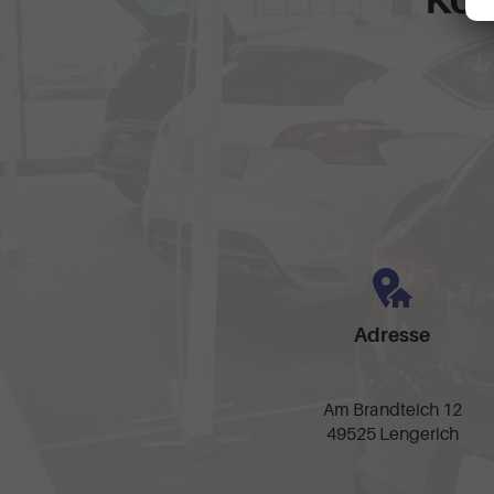
Adresse
Am Brandteich 12
49525 Lengerich