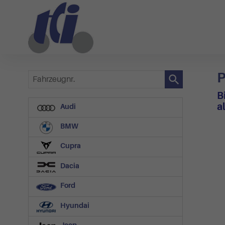
P
Fahrzeugnr.
B
a
Audi
BMW
Cupra
Dacia
Ford
Hyundai