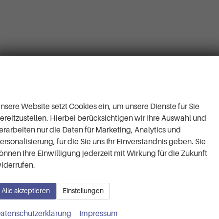
Wir respektieren Ihre
Privatsphäre
nsere Website setzt Cookies ein, um unsere Dienste für Sie
ereitzustellen. Hierbei berücksichtigen wir Ihre Auswahl und
erarbeiten nur die Daten für Marketing, Analytics und
ersonalisierung, für die Sie uns Ihr Einverständnis geben. Sie
önnen Ihre Einwilligung jederzeit mit Wirkung für die Zukunft
iderrufen.
Alle akzeptieren
Einstellungen
Kontaktaufnahme
nen wir Ihnen behilflich s
atenschutzerklärung
Impressum