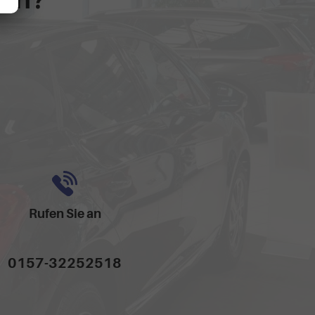
Rufen Sie an
0157-32252518