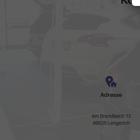
Adresse
Am Brandteich 12
49525 Lengerich