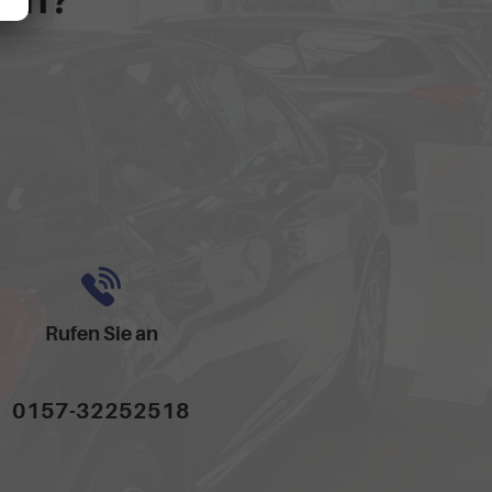
Rufen Sie an
0157-32252518