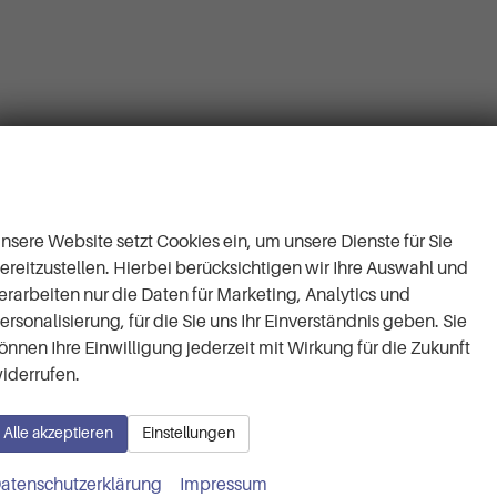
Wir respektieren Ihre
Privatsphäre
nsere Website setzt Cookies ein, um unsere Dienste für Sie
ereitzustellen. Hierbei berücksichtigen wir Ihre Auswahl und
erarbeiten nur die Daten für Marketing, Analytics und
ersonalisierung, für die Sie uns Ihr Einverständnis geben. Sie
önnen Ihre Einwilligung jederzeit mit Wirkung für die Zukunft
iderrufen.
Alle akzeptieren
Einstellungen
Kontaktaufnahme
nen wir Ihnen behilflich s
atenschutzerklärung
Impressum