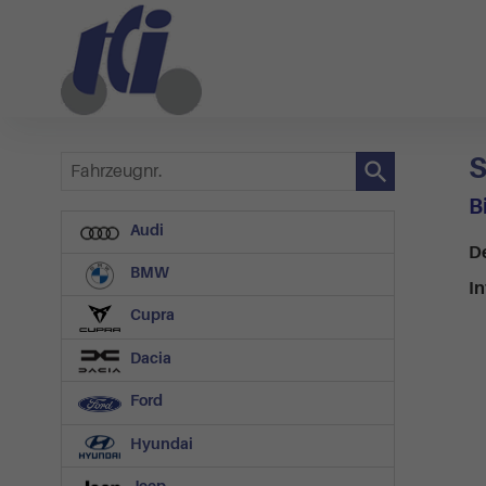
S
Fahrzeugnr.
B
Audi
D
BMW
In
Cupra
Dacia
Ford
Hyundai