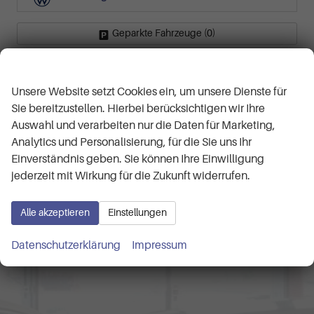
Geparkte Fahrzeuge (
0
)
Wir respektieren Ihre Privatsphäre
Anmelden
Unsere Website setzt Cookies ein, um unsere Dienste für
Sie bereitzustellen. Hierbei berücksichtigen wir Ihre
Auswahl und verarbeiten nur die Daten für Marketing,
Analytics und Personalisierung, für die Sie uns Ihr
Kontaktaufnahme
Einverständnis geben. Sie können Ihre Einwilligung
Können wir Ihnen behilflich
jederzeit mit Wirkung für die Zukunft widerrufen.
sein?
Alle akzeptieren
Einstellungen
Wir
freuen
uns auf Sie!
Datenschutzerklärung
Impressum