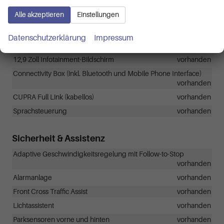
Vordersitzarmlehne
vorhanden
Alle akzeptieren
Einstellungen
Infotainment & Kommunikation
Datenschutzerklärung
Impressum
10 Zoll Digitales Cockpit
vorhanden
12,9 Zoll Infotainment-Bildschirm
vorhanden
Connectivity Box (inkl. Bluetooth und Mobile Phone Interface)
vorhanden
CUPRA Full Link (kabellos)
vorhanden
Sprachsteuerung
vorhanden
Sicherheit & Assistenz
Adaptive Geschwindigkeitsregelung mit Follow-to-Stop
vorhanden
Alarmanlage
vorhanden
Front Cross Traffic Assist
vorhanden
Lichtassistent
vorhanden
Parksensoren vorne und hinten
vorhanden