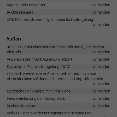
Regen- und Lichtsensor
vorhanden
Rückfahrkamera
vorhanden
XDS-Differenzialsperre (dynamische Schlupfregelung)
vorhanden
Außen
3D LED-Rückleuchten mit Zeremonielicht und dynamischem
Blinklicht
vorhanden
Außenspiegel in Dark Aluminium lackiert
vorhanden
Dynamische Fahrwerksregelung (DCC)
vorhanden
Elektrisch verstellbare Außenspiegel mit Heizung sowie
Absenkfunktion auf der Beifahrerseite und Begrüßungslicht
vorhanden
Elektrische Heckklappe mit Virtual Pedal
vorhanden
Fenstereinfassungen in Glossy Black
vorhanden
Keyless Advanced
vorhanden
Voll-LED-Scheinwerfer mit Signaturbeleuchtung und