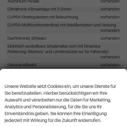
Aluminium-Pedale
vorhanden
Climatronic-Klimaanlage mit 3 Zonen
vorhanden
CUPRA-Einstiegsleisten mit Beleuchtung
vorhanden
CUPRA-Multifunktionslenkrad mit Satellitentasten und Heizung
vorhanden
Dachhimmel, Schwarz
vorhanden
Elektrisch verstellbare Schalensitze vorn mit Dinamica-
Polsterung (Memory- und Lendenstütze nur für Fahrersitz)
vorhanden
Fahrerprofilwahl
vorhanden
Getönte Scheiben
vorhanden
Wir respektieren Ihre Privatsphäre
Innenspiegel mit automatischer Abblendfunktion
vorhanden
Unsere Website setzt Cookies ein, um unsere Dienste für
LED-Beleuchtung im Kofferraum
vorhanden
Sie bereitzustellen. Hierbei berücksichtigen wir Ihre
Leseleuchten (2 vorne und 2 hinten)
vorhanden
Auswahl und verarbeiten nur die Daten für Marketing,
Sitzheizung (Vordersitze)
vorhanden
Analytics und Personalisierung, für die Sie uns Ihr
Smart Wraparound-Ambientebeleuchtung
vorhanden
Einverständnis geben. Sie können Ihre Einwilligung
jederzeit mit Wirkung für die Zukunft widerrufen.
Sonnenblenden mit Licht und Spiegel
vorhanden