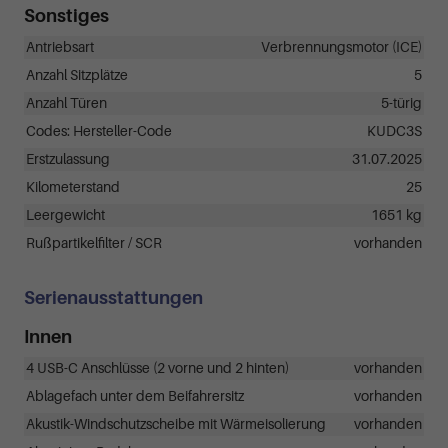
Sonstiges
Antriebsart
Verbrennungsmotor (ICE)
Anzahl Sitzplätze
5
Anzahl Türen
5-türig
Codes: Hersteller-Code
KUDC3S
Erstzulassung
31.07.2025
Kilometerstand
25
Leergewicht
1651 kg
Rußpartikelfilter / SCR
vorhanden
Serienausstattungen
Innen
4 USB-C Anschlüsse (2 vorne und 2 hinten)
vorhanden
Ablagefach unter dem Beifahrersitz
vorhanden
Akustik-Windschutzscheibe mit Wärmeisolierung
vorhanden