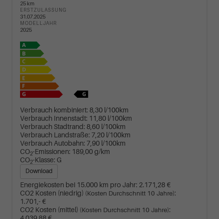
25 km
ERSTZULASSUNG
31.07.2025
MODELLJAHR
2025
Verbrauch kombiniert:
8,30 l/100km
Verbrauch Innenstadt:
11,80 l/100km
Verbrauch Stadtrand:
8,60 l/100km
Verbrauch Landstraße:
7,20 l/100km
Verbrauch Autobahn:
7,90 l/100km
CO
-Emissionen:
189,00 g/km
2
CO
-Klasse:
G
2
Download
Energiekosten bei 15.000 km pro Jahr:
2.171,28 €
CO2 Kosten (niedrig)
:
(Kosten Durchschnitt 10 Jahre)
1.701,- €
CO2 Kosten (mittel)
:
(Kosten Durchschnitt 10 Jahre)
4.039,88 €