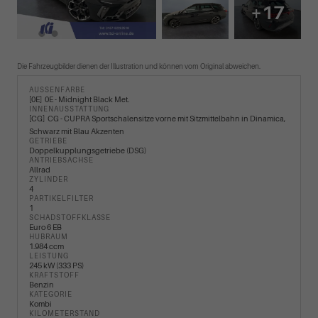
+17
Die Fahrzeugbilder dienen der Illustration und können vom Original abweichen.
AUSSENFARBE
0E
0E - Midnight Black Met.
INNENAUSSTATTUNG
CG
CG - CUPRA Sportschalensitze vorne mit Sitzmittelbahn in Dinamica,
Schwarz mit Blau Akzenten
GETRIEBE
Doppelkupplungsgetriebe (DSG)
ANTRIEBSACHSE
Allrad
ZYLINDER
4
PARTIKELFILTER
1
SCHADSTOFFKLASSE
Euro 6 EB
HUBRAUM
1.984 ccm
LEISTUNG
245 kW (333 PS)
KRAFTSTOFF
Benzin
KATEGORIE
Kombi
KILOMETERSTAND