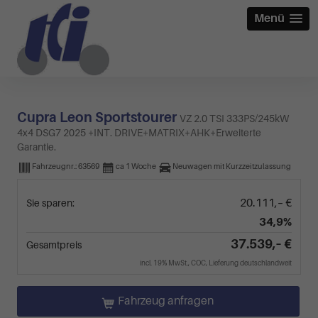
Menü
Cupra Leon Sportstourer
VZ 2.0 TSI 333PS/245kW
4x4 DSG7 2025 +INT. DRIVE+MATRIX+AHK+Erweiterte
Garantie.
Fahrzeugnr.:
63569
ca 1 Woche
Neuwagen mit Kurzzeitzulassung
20.111,– €
Sie sparen:
34,9%
37.539,– €
Gesamtpreis
incl. 19% MwSt., COC, Lieferung deutschlandweit
Fahrzeug anfragen