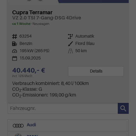
Cupra Terramar
VZ 2.0 TSI 7-Gang-DSG 4Drive
ca 1 Woche
Neuwagen
Fahrzeugnr.
63254
Getriebe
Automatik
Kraftstoff
Benzin
Außenfarbe
Fiord Blau
Leistung
195 kW (265 PS)
Kilometerstand
50 km
15.09.2025
40.440,– €
Details
incl. 19% MwSt.
Verbrauch kombiniert:
8,40 l/100km
CO
-Klasse:
G
2
CO
-Emissionen:
199,00 g/km
2
Fahrzeugnr.
Audi