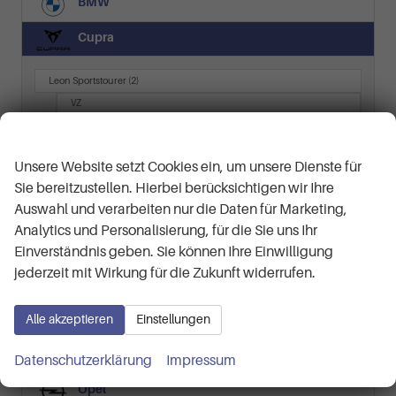
BMW
Cupra
Leon Sportstourer
(2)
VZ
Terramar
(12)
Wir respektieren Ihre Privatsphäre
America`s CUP Limited Edition e-HYBRID 1.5 e-HYBRID 200 kW (272
Unsere Website setzt Cookies ein, um unsere Dienste für
VZ 2.0 TSI
Sie bereitzustellen. Hierbei berücksichtigen wir Ihre
VZ 2.0 TSI 195 kW (265 PS) 7-Gang DSG 4Drive
Auswahl und verarbeiten nur die Daten für Marketing,
VZ 2.0 TSI 7-Gang-DSG 4Drive
Analytics und Personalisierung, für die Sie uns Ihr
Dacia
Einverständnis geben. Sie können Ihre Einwilligung
jederzeit mit Wirkung für die Zukunft widerrufen.
Ford
Hyundai
Alle akzeptieren
Einstellungen
Jeep
Datenschutzerklärung
Impressum
Opel