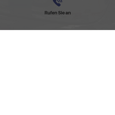
Rufen Sie an
0157-32252518
Anmelden
Impressum
AGB
Widerrufsbelehrung
Datenschutz
Cookie-Einstellungen
Weitere Informationen zum offiziellen Kraftstoffverbrauch und
zu den offiziellen spezifischen CO
-Emissionen und
2
gegebenenfalls zum Stromverbrauch neuer PKW können
dem 'Leitfaden über den offiziellen Kraftstoffverbrauch, die