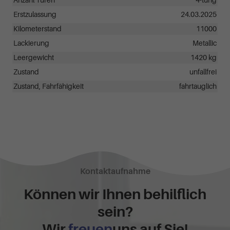
Anzahl Türen
4-türig
Erstzulassung
24.03.2025
Kilometerstand
11000
Lackierung
Metallic
Leergewicht
1420 kg
Zustand
unfallfrei
Zustand, Fahrfähigkeit
fahrtauglich
Kontaktaufnahme
Können wir Ihnen behilflich
sein?
Wir
freuen
uns auf Sie!