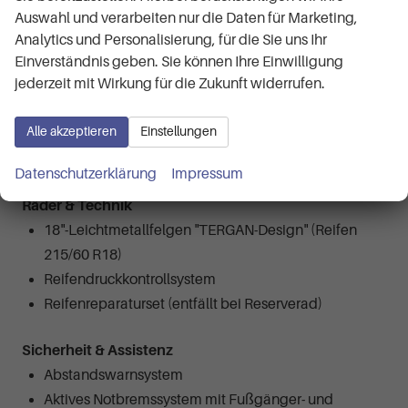
Mittelkonsole mit Armlehne und Ablage
Auswahl und verarbeiten nur die Daten für Marketing,
Textilpolsterung: denim
Analytics und Personalisierung, für die Sie uns Ihr
Variabler Gepäckraumboden (entfällt bei Ersatzrad
Einverständnis geben. Sie können Ihre Einwilligung
jederzeit mit Wirkung für die Zukunft widerrufen.
für 130 4x4 und Hybrid 140)
YouClip Smartphone-Halterungszubehör (am
Alle akzeptieren
Einstellungen
Armaturenbrett montierbar)
Zierelemente an den Lufteinlässen in stahlgrau
Datenschutzerklärung
Impressum
Räder & Technik
18"-Leichtmetallfelgen "TERGAN-Design" (Reifen
215/60 R18)
Reifendruckkontrollsystem
Reifenreparaturset (entfällt bei Reserverad)
Sicherheit & Assistenz
Abstandswarnsystem
Aktives Notbremssystem mit Fußgänger- und