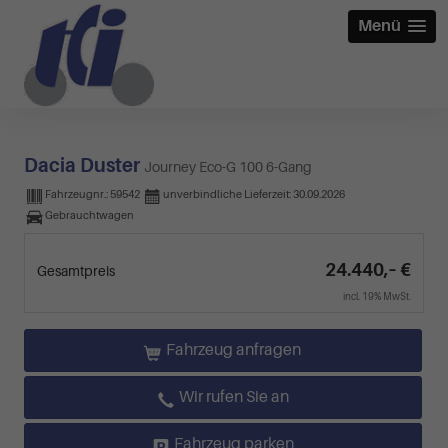
Menü
Dacia Duster
Journey Eco-G 100 6-Gang
Fahrzeugnr.:
59542
unverbindliche Lieferzeit:
30.09.2026
Gebrauchtwagen
24.440,– €
Gesamtpreis
incl. 19% MwSt.
Fahrzeug anfragen
Wir rufen Sie an
Fahrzeug parken