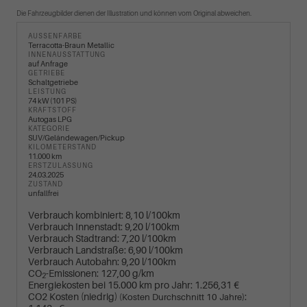
Die Fahrzeugbilder dienen der Illustration und können vom Original abweichen.
AUSSENFARBE
Terracotta-Braun Metallic
INNENAUSSTATTUNG
auf Anfrage
GETRIEBE
Schaltgetriebe
LEISTUNG
74 kW (101 PS)
KRAFTSTOFF
Autogas LPG
KATEGORIE
SUV/Geländewagen/Pickup
KILOMETERSTAND
11.000 km
ERSTZULASSUNG
24.03.2025
ZUSTAND
unfallfrei
Verbrauch kombiniert:
8,10 l/100km
Verbrauch Innenstadt:
9,20 l/100km
Verbrauch Stadtrand:
7,20 l/100km
Verbrauch Landstraße:
6,90 l/100km
Verbrauch Autobahn:
9,20 l/100km
CO
-Emissionen:
127,00 g/km
2
Energiekosten bei 15.000 km pro Jahr:
1.256,31 €
CO2 Kosten (niedrig)
:
(Kosten Durchschnitt 10 Jahre)