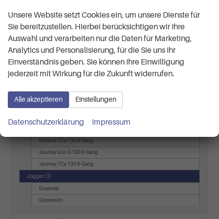
Fahrzeugnr.
Unsere Website setzt Cookies ein, um unsere Dienste für
Sie bereitzustellen. Hierbei berücksichtigen wir Ihre
Audi
Auswahl und verarbeiten nur die Daten für Marketing,
Analytics und Personalisierung, für die Sie uns Ihr
BMW
Einverständnis geben. Sie können Ihre Einwilligung
Cupra
jederzeit mit Wirkung für die Zukunft widerrufen.
Dacia
Alle akzeptieren
Einstellungen
Duster
(7)
Datenschutzerklärung
Impressum
Expression TCe 130 6-Gang
Extreme TCe 130 6-Gang
Journey Eco-G 100 6-Gang
Journey TCe 130 6-Gang
Jogger
(2)
Essential
Expression