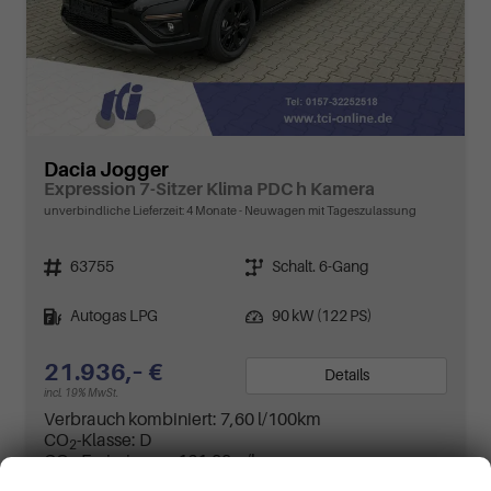
Dacia Jogger
Expression 7-Sitzer Klima PDC h Kamera
unverbindliche Lieferzeit:
4 Monate
Neuwagen mit Tageszulassung
Fahrzeugnr.
Getriebe
63755
Schalt. 6-Gang
Kraftstoff
Leistung
Autogas LPG
90 kW (122 PS)
21.936,– €
Details
incl. 19% MwSt.
Verbrauch kombiniert:
7,60 l/100km
CO
-Klasse:
D
2
CO
-Emissionen:
121,00 g/km
2
Wir respektieren Ihre Privatsphäre