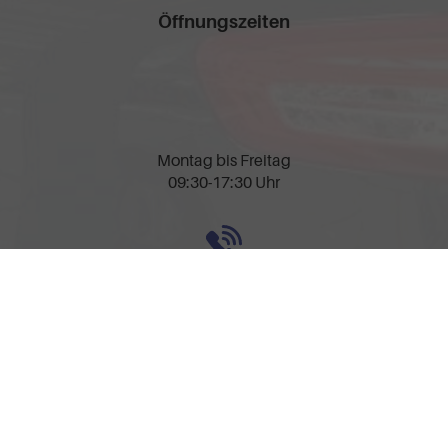
Öffnungszeiten
Montag bis Freitag
09:30-17:30 Uhr
Rufen Sie an
0157-32252518