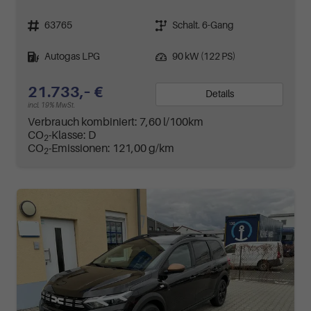
Fahrzeugnr.
Getriebe
63765
Schalt. 6-Gang
Kraftstoff
Leistung
Autogas LPG
90 kW (122 PS)
21.733,– €
Details
incl. 19% MwSt.
Verbrauch kombiniert:
7,60 l/100km
CO
-Klasse:
D
2
CO
-Emissionen:
121,00 g/km
2