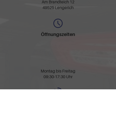
Am Brandteich 12
49525 Lengerich
Öffnungszeiten
Montag bis Freitag
09:30-17:30 Uhr
Rufen Sie an