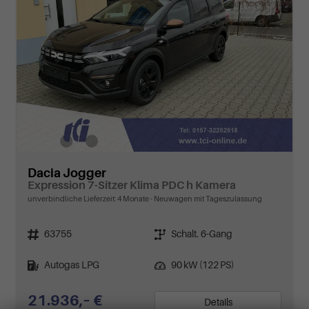
Dacia Jogger
Expression 7-Sitzer Klima PDC h Kamera
unverbindliche Lieferzeit:
4 Monate
Neuwagen mit Tageszulassung
Fahrzeugnr.
Getriebe
63755
Schalt. 6-Gang
Kraftstoff
Leistung
Autogas LPG
90 kW (122 PS)
21.936,– €
Details