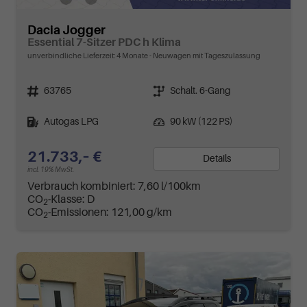
Dacia Jogger
Essential 7-Sitzer PDC h Klima
unverbindliche Lieferzeit:
4 Monate
Neuwagen mit Tageszulassung
Fahrzeugnr.
Getriebe
63765
Schalt. 6-Gang
Kraftstoff
Leistung
Autogas LPG
90 kW (122 PS)
21.733,– €
Details
incl. 19% MwSt.
Verbrauch kombiniert:
7,60 l/100km
CO
-Klasse:
D
2
CO
-Emissionen:
121,00 g/km
2