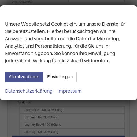
incl. 19% MwSt.
Verbrauch kombiniert:
7,60 l/100km
Wir respektieren Ihre Privatsphäre
CO
-Klasse:
D
2
CO
-Emissionen:
121,00 g/km
2
Unsere Website setzt Cookies ein, um unsere Dienste für
Sie bereitzustellen. Hierbei berücksichtigen wir Ihre
Fahrzeugnr.
Auswahl und verarbeiten nur die Daten für Marketing,
Analytics und Personalisierung, für die Sie uns Ihr
Audi
Einverständnis geben. Sie können Ihre Einwilligung
jederzeit mit Wirkung für die Zukunft widerrufen.
BMW
Cupra
Alle akzeptieren
Einstellungen
Dacia
Datenschutzerklärung
Impressum
Duster
(7)
Expression TCe 130 6-Gang
Extreme TCe 130 6-Gang
Journey Eco-G 100 6-Gang
Journey TCe 130 6-Gang