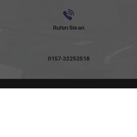
Rufen Sie an
0157-32252518
Anmelden
Impressum
AGB
Widerrufsbelehrung
Datenschutz
Cookie-Einstellungen
Weitere Informationen zum offiziellen Kraftstoffverbrauch und
zu den offiziellen spezifischen CO
-Emissionen und
2
gegebenenfalls zum Stromverbrauch neuer PKW können