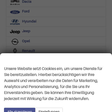
Dacia
Ford
Hyundai
Jeep
Opel
Renault
Wir respektieren Ihre Privatsphäre
Skoda
Unsere Website setzt Cookies ein, um unsere Dienste für
Volkswagen
Sie bereitzustellen. Hierbei berücksichtigen wir Ihre
Auswahl und verarbeiten nur die Daten für Marketing,
Geparkte Fahrzeuge (
0
)
Analytics und Personalisierung, für die Sie uns Ihr
Einverständnis geben. Sie können Ihre Einwilligung
Anmelden
jederzeit mit Wirkung für die Zukunft widerrufen.
Alle akzeptieren
Einstellungen