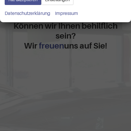
Kontaktaufnahme
Datenschutzerklärung
Impressum
Können wir Ihnen behilflich
sein?
Wir
freuen
uns auf Sie!