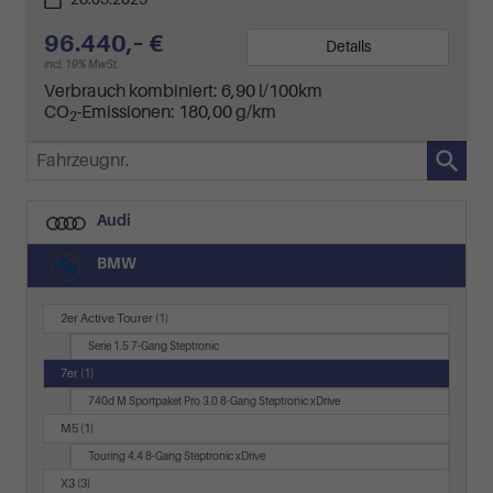
96.440,– €
Details
incl. 19% MwSt.
Verbrauch kombiniert:
6,90 l/100km
CO
-Emissionen:
180,00 g/km
2
Fahrzeugnr.
Audi
BMW
2er Active Tourer
(1)
Serie 1.5 7-Gang Steptronic
7er
(1)
740d M Sportpaket Pro 3.0 8-Gang Steptronic xDrive
M5
(1)
Touring 4.4 8-Gang Steptronic xDrive
X3
(3)