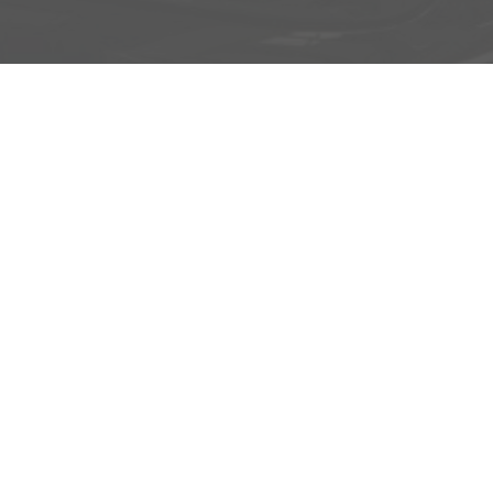
0157-32252518
Anmelden
Impressum
AGB
Widerrufsbelehrung
Datenschutz
Cookie-Einstellungen
Weitere Informationen zum offiziellen Kraftstoffverbrauch und
zu den offiziellen spezifischen CO
-Emissionen und
2
gegebenenfalls zum Stromverbrauch neuer PKW können
dem 'Leitfaden über den offiziellen Kraftstoffverbrauch, die
offiziellen spezifischen CO
-Emissionen und den offiziellen
2
Stromverbrauch neuer PKW' entnommen werden, der an
allen Verkaufsstellen und bei der 'Deutschen Automobil
Treuhand GmbH' unentgeltlich erhältlich ist unter
www.dat.de.