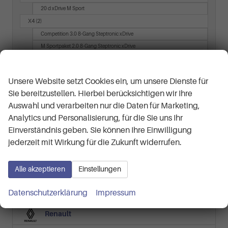
20 d xDrive M Sport
X4
(2)
Competition 3.0 8-Gang Steptronic xDrive
M Sportpaket 2.0 8-Gang Steptronic xDrive
X6
(1)
Wir respektieren Ihre Privatsphäre
Competition 4.4 8-Gang Steptronic xDrive
Unsere Website setzt Cookies ein, um unsere Dienste für
Sie bereitzustellen. Hierbei berücksichtigen wir Ihre
Cupra
Auswahl und verarbeiten nur die Daten für Marketing,
Dacia
Analytics und Personalisierung, für die Sie uns Ihr
Einverständnis geben. Sie können Ihre Einwilligung
Ford
jederzeit mit Wirkung für die Zukunft widerrufen.
Hyundai
Alle akzeptieren
Einstellungen
Jeep
Datenschutzerklärung
Impressum
Opel
Renault