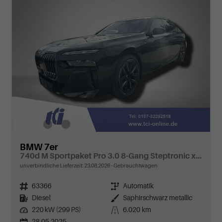
BMW 7er
740d M Sportpaket Pro 3.0 8-Gang Steptronic xDrive 740
unverbindliche Lieferzeit:
23.08.2026
Gebrauchtwagen
Fahrzeugnr.
63366
Getriebe
Automatik
Kraftstoff
Diesel
Außenfarbe
Saphirschwarz metallic
Leistung
220 kW (299 PS)
Kilometerstand
6.020 km
28.05.2025