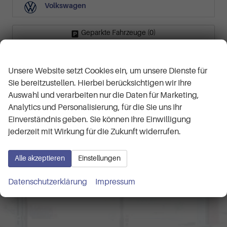
Volkswagen
Geparkte Fahrzeuge (
0
)
Wir respektieren Ihre Privatsphäre
Anmelden
Unsere Website setzt Cookies ein, um unsere Dienste für
Sie bereitzustellen. Hierbei berücksichtigen wir Ihre
Auswahl und verarbeiten nur die Daten für Marketing,
Analytics und Personalisierung, für die Sie uns Ihr
Kontaktaufnahme
Einverständnis geben. Sie können Ihre Einwilligung
Können wir Ihnen behilflich
jederzeit mit Wirkung für die Zukunft widerrufen.
sein?
Alle akzeptieren
Einstellungen
Wir
freuen
uns auf Sie!
Datenschutzerklärung
Impressum