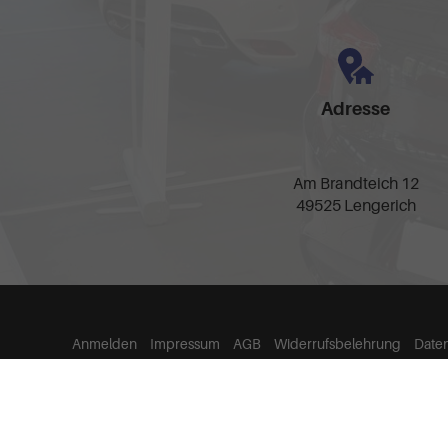
Adresse
Am Brandteich 12
49525 Lengerich
Anmelden
Impressum
AGB
Widerrufsbelehrung
Date
Weitere Informationen zum offiziellen Kraftstoffverbrauch und zu den offizie
spezifischen CO
-Emissionen und den offiziellen Stromverbrauch neuer PKW
2
© 2026
TCI Top Car Import GmbH
,
Am Brandteich 12
,
49525
Lenger