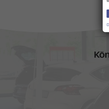
w
D
Kön