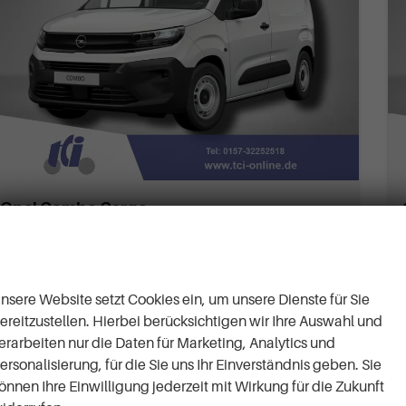
Opel Combo Cargo
Länge 1 mit normaler Nutzlast 1.5 BlueHDi 6-Gang
Wir respektieren Ihre
unverbindliche Lieferzeit:
04.08.2027
Gebrauchtwagen
Privatsphäre
Fahrzeugnr.
60657
Getriebe
Schaltgetriebe
nsere Website setzt Cookies ein, um unsere Dienste für Sie
Kraftstoff
Diesel
Außenfarbe
Kaolin Weiß
ereitzustellen. Hierbei berücksichtigen wir Ihre Auswahl und
Leistung
75 kW (102 PS)
Kilometerstand
146.000 km
erarbeiten nur die Daten für Marketing, Analytics und
26.06.2025
ersonalisierung, für die Sie uns Ihr Einverständnis geben. Sie
20.990,– €
önnen Ihre Einwilligung jederzeit mit Wirkung für die Zukunft
Details