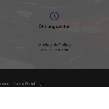
Öffnungszeiten
Montag bis Freitag
09:30-17:30 Uhr
nschutz
Cookie-Einstellungen
llen spezifischen CO
-Emissionen und gegebenenfalls zum Stromverbrauch neuer PKW können 
2
' entnommen werden, der an allen Verkaufsstellen und bei der 'Deutschen Automobil Treu
ich,
0157-32252518