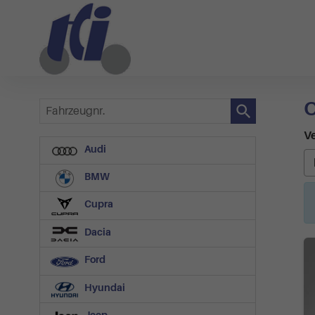
O
Fahrzeugnr.
Ve
Audi
BMW
Cupra
Dacia
Ford
Hyundai