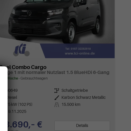
Opel Combo Cargo
Länge 1 mit normaler Nutzlast 1.5 BlueHDi 6-Gang
ca 1 Woche
Gebrauchtwagen
Fahrzeugnr.
60649
Getriebe
Schaltgetriebe
Kraftstoff
Diesel
Außenfarbe
Karbon Schwarz Metallic
Leistung
75 kW (102 PS)
Kilometerstand
15.500 km
19.11.2025
23.690,– €
Details