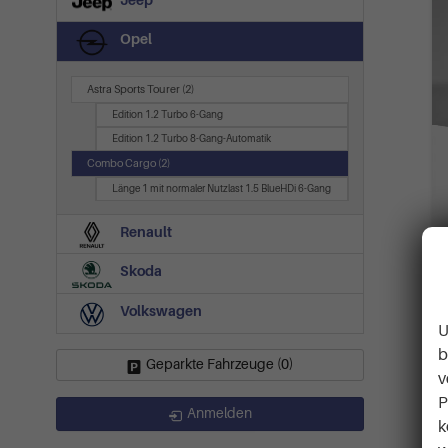
Jeep
Opel
Astra Sports Tourer
(2)
Edition 1.2 Turbo 6-Gang
Edition 1.2 Turbo 8-Gang-Automatik
Combo Cargo
(2)
Länge 1 mit normaler Nutzlast 1.5 BlueHDi 6-Gang
Renault
Skoda
Volkswagen
U
b
Geparkte Fahrzeuge (
0
)
v
P
Anmelden
k