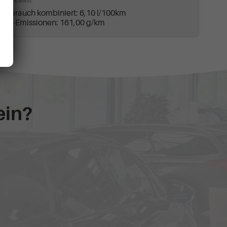
incl. 19% MwSt.
Verbrauch kombiniert:
6,10 l/100km
CO
-Emissionen:
161,00 g/km
2
ein?