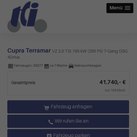
Menü
Cupra Terramar
VZ 2.0 TSI 195 kW (265 PS) 7-Gang DSG
4Drive
Fahrzeugnr.:
63277
ca 1 Woche
Gebrauchtwagen
41.740,– €
Gesamtpreis
incl. 19% MwSt.
Fahrzeug anfragen
Wir rufen Sie an
Fahrzeug parken