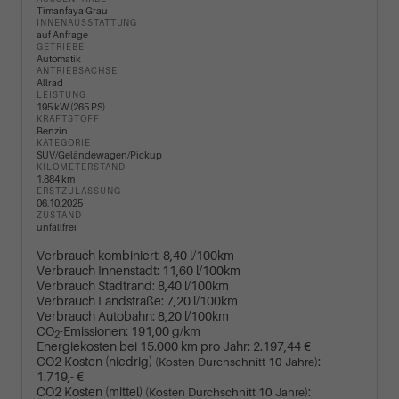
Timanfaya Grau
INNENAUSSTATTUNG
auf Anfrage
GETRIEBE
Automatik
ANTRIEBSACHSE
Allrad
LEISTUNG
195 kW (265 PS)
KRAFTSTOFF
Benzin
KATEGORIE
SUV/Geländewagen/Pickup
KILOMETERSTAND
1.884 km
ERSTZULASSUNG
06.10.2025
ZUSTAND
unfallfrei
Verbrauch kombiniert:
8,40 l/100km
Verbrauch Innenstadt:
11,60 l/100km
Verbrauch Stadtrand:
8,40 l/100km
Verbrauch Landstraße:
7,20 l/100km
Verbrauch Autobahn:
8,20 l/100km
CO
-Emissionen:
191,00 g/km
2
Energiekosten bei 15.000 km pro Jahr:
2.197,44 €
CO2 Kosten (niedrig)
:
(Kosten Durchschnitt 10 Jahre)
1.719,- €
CO2 Kosten (mittel)
:
(Kosten Durchschnitt 10 Jahre)