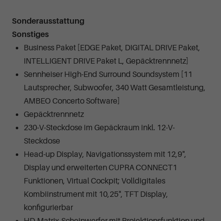
Sonderausstattung
Sonstiges
Business Paket [EDGE Paket, DIGITAL DRIVE Paket,
INTELLIGENT DRIVE Paket L, Gepäcktrennnetz]
Sennheiser High-End Surround Soundsystem [11
Lautsprecher, Subwoofer, 340 Watt Gesamtleistung,
AMBEO Concerto Software]
Gepäcktrennnetz
230-V-Steckdose im Gepäckraum inkl. 12-V-
Steckdose
Head-up Display, Navigationssystem mit 12,9",
Display und erweiterten CUPRA CONNECT1
Funktionen, Virtual Cockpit; Volldigitales
Kombiinstrument mit 10,25", TFT Display,
konfigurierbar
HD-Matrix-Scheinwerfer mit Projektionsfunktion und