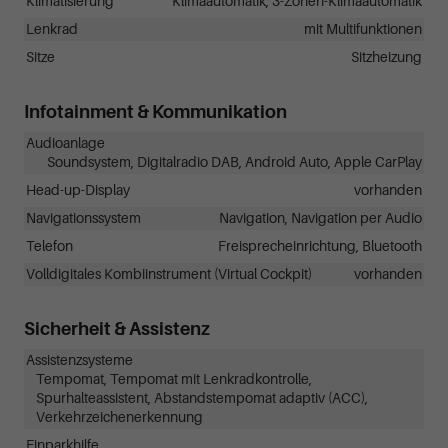
Klimatisierung
Klimaautomatik, 3-Zonen-Klimaautomatik
Lenkrad
mit Multifunktionen
Sitze
Sitzheizung
Infotainment & Kommunikation
Audioanlage
Soundsystem, Digitalradio DAB, Android Auto, Apple CarPlay
Head-up-Display
vorhanden
Navigationssystem
Navigation, Navigation per Audio
Telefon
Freisprecheinrichtung, Bluetooth
Volldigitales Kombiinstrument (Virtual Cockpit)
vorhanden
Sicherheit & Assistenz
Assistenzsysteme
Tempomat, Tempomat mit Lenkradkontrolle,
Spurhalteassistent, Abstandstempomat adaptiv (ACC),
Verkehrzeichenerkennung
Einparkhilfe