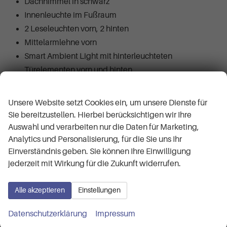
Dachhimmel in schwarz
Innenleuchte im Fußraum
2 Leseleuchten vorn, 2 hinten
Mittelarmlehne vorn
Smart Ambient Light mit hinterleuchteten
Türelementen vorn und hinten
Sonnenblenden mit Make-up Spiegel, beleuchtet
Wir respektieren Ihre Privatsphäre
Sportpedalerie in Aluminiumoptik
Unsere Website setzt Cookies ein, um unsere Dienste für
Variabler Gepäckraumboden
Sie bereitzustellen. Hierbei berücksichtigen wir Ihre
Sportsitze vorn
Auswahl und verarbeiten nur die Daten für Marketing,
Sitzeinstellung elektrisch, für beide Vordersitze,
Analytics und Personalisierung, für die Sie uns Ihr
Einverständnis geben. Sie können Ihre Einwilligung
Fahrersitz mit Memory
jederzeit mit Wirkung für die Zukunft widerrufen.
Sitzmittelbahn in Dinamica "Black Soul"
3 Kopfstützen hinten
Alle akzeptieren
Einstellungen
Kopfstützen vorn im Sitz integriert
Vordersitze beheizbar
Datenschutzerklärung
Impressum
Media System Plus mit 12,9 Zoll Farb-Touch-Screen