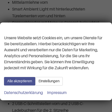
Mittelarmlehne vorn
Smart Ambient Light mit hinterleuchteten
Türelementen vorn und hinten
Sonnenblenden mit Make-up Spiegel, beleuchtet
Wir respektieren Ihre Privatsphäre
Sportpedalerie in Aluminiumoptik
Variabler Gepäckraumboden
Unsere Website setzt Cookies ein, um unsere Dienste für
Sportsitze vorn
Sie bereitzustellen. Hierbei berücksichtigen wir Ihre
Sitzeinstellung elektrisch, für beide Vordersitze,
Auswahl und verarbeiten nur die Daten für Marketing,
Analytics und Personalisierung, für die Sie uns Ihr
Fahrersitz mit Memory
Einverständnis geben. Sie können Ihre Einwilligung
Sitzmittelbahn in Dinamica "Black Soul"
jederzeit mit Wirkung für die Zukunft widerrufen.
3 Kopfstützen hinten
Kopfstützen vorn im Sitz integriert
Alle akzeptieren
Einstellungen
Vordersitze beheizbar
Media System Plus mit 12,9 Zoll Farb-Touch-Screen
Datenschutzerklärung
Impressum
Digitaler Radioempfang DAB+
2 USB-C-Schnittstellen vorn und 2 USB-C-
Ladebuchsen für die 2. Sitzreihe