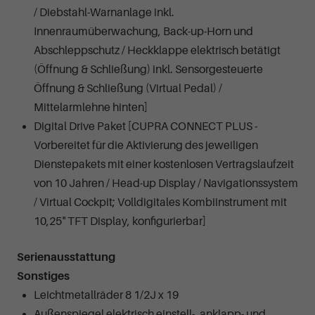
/ Diebstahl-Warnanlage inkl.
Innenraumüberwachung, Back-up-Horn und
Abschleppschutz / Heckklappe elektrisch betätigt
(Öffnung & Schließung) inkl. Sensorgesteuerte
Öffnung & Schließung (Virtual Pedal) /
Mittelarmlehne hinten]
Digital Drive Paket [CUPRA CONNECT PLUS -
Vorbereitet für die Aktivierung des jeweiligen
Dienstepakets mit einer kostenlosen Vertragslaufzeit
von 10 Jahren / Head-up Display / Navigationssystem
/ Virtual Cockpit; Volldigitales Kombiinstrument mit
10,25" TFT Display, konfigurierbar]
Serienausstattung
Sonstiges
Leichtmetallräder 8 1/2J x 19
Außenspiegel elektrisch einstell-, anklapp- und