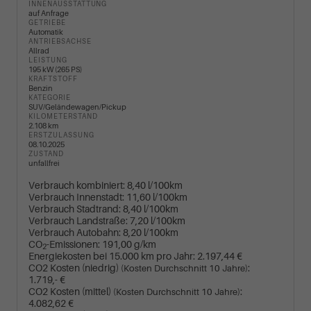
INNENAUSSTATTUNG
auf Anfrage
GETRIEBE
Automatik
ANTRIEBSACHSE
Allrad
LEISTUNG
195 kW (265 PS)
KRAFTSTOFF
Benzin
KATEGORIE
SUV/Geländewagen/Pickup
KILOMETERSTAND
2.108 km
ERSTZULASSUNG
08.10.2025
ZUSTAND
unfallfrei
Verbrauch kombiniert:
8,40 l/100km
Verbrauch Innenstadt:
11,60 l/100km
Verbrauch Stadtrand:
8,40 l/100km
Verbrauch Landstraße:
7,20 l/100km
Verbrauch Autobahn:
8,20 l/100km
CO
-Emissionen:
191,00 g/km
2
Energiekosten bei 15.000 km pro Jahr:
2.197,44 €
CO2 Kosten (niedrig)
:
(Kosten Durchschnitt 10 Jahre)
1.719,- €
CO2 Kosten (mittel)
:
(Kosten Durchschnitt 10 Jahre)
4.082,62 €