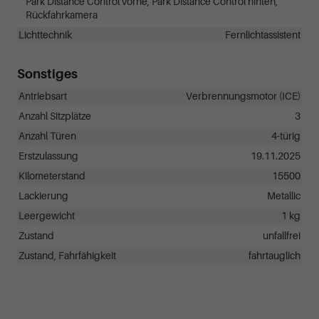
Park Distance Control vorne, Park Distance Control hinten,
Rückfahrkamera
Lichttechnik
Fernlichtassistent
Sonstiges
Antriebsart
Verbrennungsmotor (ICE)
Anzahl Sitzplätze
3
Anzahl Türen
4-türig
Erstzulassung
19.11.2025
Kilometerstand
15500
Lackierung
Metallic
Leergewicht
1 kg
Zustand
unfallfrei
Zustand, Fahrfähigkeit
fahrtauglich