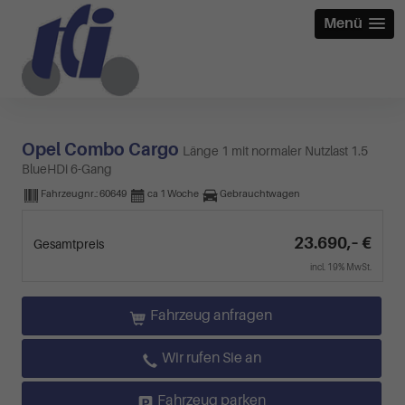
Menü
Opel Combo Cargo
Länge 1 mit normaler Nutzlast 1.5
BlueHDi 6-Gang
Fahrzeugnr.:
60649
ca 1 Woche
Gebrauchtwagen
23.690,– €
Gesamtpreis
incl. 19% MwSt.
Fahrzeug anfragen
Wir rufen Sie an
Fahrzeug parken