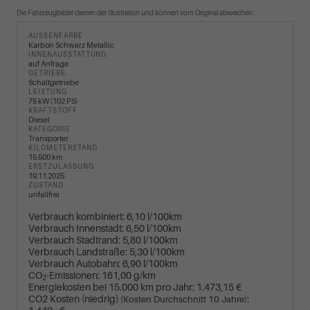
Die Fahrzeugbilder dienen der Illustration und können vom Original abweichen.
AUSSENFARBE
Karbon Schwarz Metallic
INNENAUSSTATTUNG
auf Anfrage
GETRIEBE
Schaltgetriebe
LEISTUNG
75 kW (102 PS)
KRAFTSTOFF
Diesel
KATEGORIE
Transporter
KILOMETERSTAND
15.500 km
ERSTZULASSUNG
19.11.2025
ZUSTAND
unfallfrei
Verbrauch kombiniert:
6,10 l/100km
Verbrauch Innenstadt:
6,50 l/100km
Verbrauch Stadtrand:
5,80 l/100km
Verbrauch Landstraße:
5,30 l/100km
Verbrauch Autobahn:
6,90 l/100km
CO
-Emissionen:
161,00 g/km
2
Energiekosten bei 15.000 km pro Jahr:
1.473,15 €
CO2 Kosten (niedrig)
:
(Kosten Durchschnitt 10 Jahre)