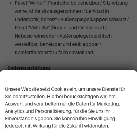
Paket "Winter" [Frontscheibe beheizbar / Sitzheizung
vorne, Mittelsitz ausgenommen / Lenkrad in
Lederoptik, beheizt / Außenspiegelkappen schwarz /
Paket "Visibility" (Regen- und Lichtsensor) /
Nebelscheinwerfer / Außenspiegel elektrisch
verstellbar, beheizbar und einklappbar /
Komfortfahrersitz (6-fach einstellbar)]
Serienausstattung
Pakete
Wir respektieren Ihre Privatsphäre
Paket "Safety" [Geschwindigkeitsregler und -
Unsere Website setzt Cookies ein, um unsere Dienste für
begrenzer / Müdigkeitswarner /
Sie bereitzustellen. Hierbei berücksichtigen wir Ihre
Verkehrsschilderkennung / Notbremsassistent
Auswahl und verarbeiten nur die Daten für Marketing,
(Kamera) / Fernlichtassistent]
Analytics und Personalisierung, für die Sie uns Ihr
Einverständnis geben. Sie können Ihre Einwilligung
Außen
jederzeit mit Wirkung für die Zukunft widerrufen.
Elektrische Fensterheber; Außenspiegel elektrisch