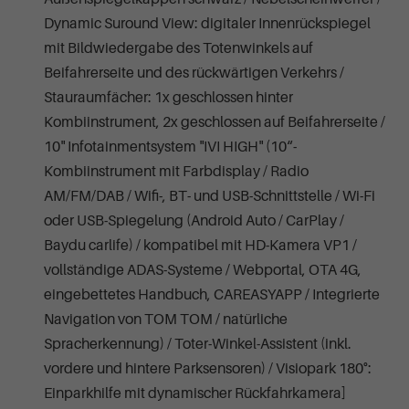
Dynamic Suround View: digitaler Innenrückspiegel
mit Bildwiedergabe des Totenwinkels auf
Beifahrerseite und des rückwärtigen Verkehrs /
Stauraumfächer: 1x geschlossen hinter
Kombiinstrument, 2x geschlossen auf Beifahrerseite /
10" Infotainmentsystem "IVI HIGH" (10“-
Kombiinstrument mit Farbdisplay / Radio
AM/FM/DAB / Wifi-, BT- und USB-Schnittstelle / Wi-Fi
oder USB-Spiegelung (Android Auto / CarPlay /
Baydu carlife) / kompatibel mit HD-Kamera VP1 /
vollständige ADAS-Systeme / Webportal, OTA 4G,
eingebettetes Handbuch, CAREASYAPP / Integrierte
Navigation von TOM TOM / natürliche
Spracherkennung) / Toter-Winkel-Assistent (inkl.
vordere und hintere Parksensoren) / Visiopark 180°:
Einparkhilfe mit dynamischer Rückfahrkamera]