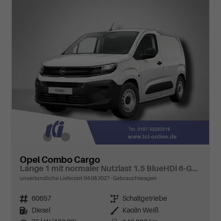
Opel Combo Cargo
Länge 1 mit normaler Nutzlast 1.5 BlueHDi 6-Gang
unverbindliche Lieferzeit:
04.08.2027
Gebrauchtwagen
Fahrzeugnr.
60657
Getriebe
Schaltgetriebe
Kraftstoff
Diesel
Außenfarbe
Kaolin Weiß