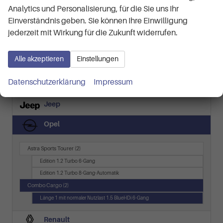
BMW
Analytics und Personalisierung, für die Sie uns Ihr
Einverständnis geben. Sie können Ihre Einwilligung
Cupra
jederzeit mit Wirkung für die Zukunft widerrufen.
Dacia
Alle akzeptieren
Einstellungen
Ford
Datenschutzerklärung
Impressum
Hyundai
Jeep
Opel
Astra Sports Tourer
(2)
Edition 1.2 Turbo 6-Gang
Edition 1.2 Turbo 8-Gang-Automatik
Combo Cargo
(2)
Länge 1 mit normaler Nutzlast 1.5 BlueHDi 6-Gang
Renault