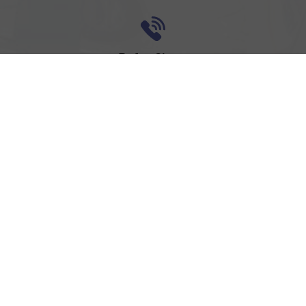
Rufen Sie an
0157-32252518
Anmelden
Impressum
AGB
Widerrufsbelehrung
Datenschutz
Cookie-Einstellungen
Weitere Informationen zum offiziellen Kraftstoffverbrauch und