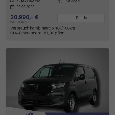
Leistung
75 kW (102 PS)
Kilometerstand
146.000 km
26.06.2025
20.990,– €
Details
incl. 19% MwSt.
Verbrauch kombiniert:
6,10 l/100km
CO
-Emissionen:
161,00 g/km
2