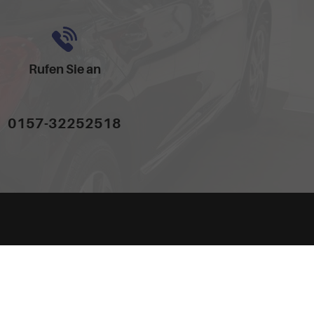
Rufen Sie an
0157-32252518
dem 'Leitfaden über den offiziellen Kraftstoffverbrauch, die offiziellen
hand GmbH' unentgeltlich erhältlich ist unter www.dat.de.
Powered by Autrado