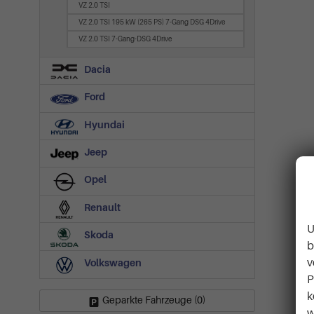
VZ 2.0 TSI
VZ 2.0 TSI 195 kW (265 PS) 7-Gang DSG 4Drive
VZ 2.0 TSI 7-Gang-DSG 4Drive
Dacia
Ford
Hyundai
Jeep
Opel
Renault
U
Skoda
b
v
Volkswagen
P
k
Geparkte Fahrzeuge (
0
)
w