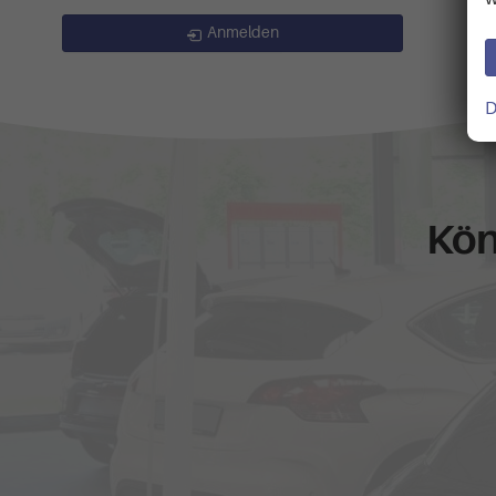
Anmelden
D
Kön