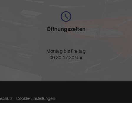
Öffnungszeiten
Montag bis Freitag
09:30-17:30 Uhr
nschutz
Cookie-Einstellungen
llen spezifischen CO
-Emissionen und gegebenenfalls zum Stromverbrauch neuer PKW können 
2
' entnommen werden, der an allen Verkaufsstellen und bei der 'Deutschen Automobil Treu
ich,
0157-32252518