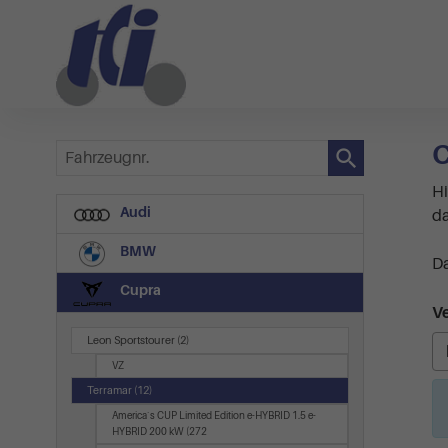
C
Fahrzeugnr.
Hi
Audi
da
BMW
Da
Cupra
Ve
Leon Sportstourer
(2)
VZ
Terramar
(12)
America`s CUP Limited Edition e-HYBRID 1.5 e-
HYBRID 200 kW (272