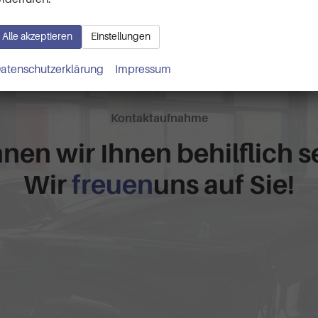
Alle akzeptieren
Einstellungen
atenschutzerklärung
Impressum
Kontaktaufnahme
nen wir Ihnen behilflich s
Wir
freuen
uns auf Sie!