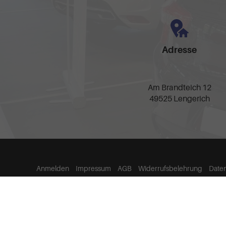
Adresse
Am Brandteich 12
49525 Lengerich
Anmelden
Impressum
AGB
Widerrufsbelehrung
Date
Weitere Informationen zum offiziellen Kraftstoffverbrauch und zu den offizie
spezifischen CO
-Emissionen und den offiziellen Stromverbrauch neuer PKW
2
© 2026
TCI Top Car Import GmbH
,
Am Brandteich 12
,
49525
Lenger