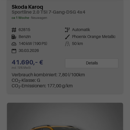
Skoda Karoq
Sportline 2.0 TSI 7-Gang-DSG 4x4
ca 1 Woche
Neuwagen
Fahrzeugnr.
62815
Getriebe
Automatik
Kraftstoff
Benzin
Außenfarbe
Phoenix Orange Metallic
Leistung
140 kW (190 PS)
Kilometerstand
50 km
30.03.2026
41.690,– €
Details
incl. 19% MwSt.
Verbrauch kombiniert:
7,80 l/100km
CO
-Klasse:
G
2
CO
-Emissionen:
177,00 g/km
2