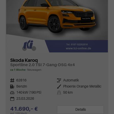
Skoda Karoq
Sportline 2.0 TSI 7-Gang-DSG 4x4
ca 1 Woche
Neuwagen
Fahrzeugnr.
62816
Getriebe
Automatik
Kraftstoff
Benzin
Außenfarbe
Phoenix Orange Metallic
Leistung
140 kW (190 PS)
Kilometerstand
50 km
23.03.2026
41.690,– €
Details
incl. 19% MwSt.