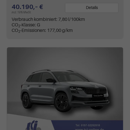
40.190,– €
Details
incl. 19% MwSt.
Verbrauch kombiniert:
7,80 l/100km
CO
-Klasse:
G
2
CO
-Emissionen:
177,00 g/km
2