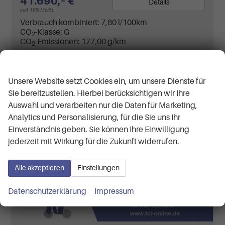
41.690,– €
Details
incl. 19% MwSt.
Verbrauch kombiniert:
7,80 l/100km
CO
-Klasse:
G
2
CO
-Emissionen:
177,00 g/km
2
Wir respektieren Ihre Privatsphäre
Unsere Website setzt Cookies ein, um unsere Dienste für
Sie bereitzustellen. Hierbei berücksichtigen wir Ihre
Auswahl und verarbeiten nur die Daten für Marketing,
Analytics und Personalisierung, für die Sie uns Ihr
Einverständnis geben. Sie können Ihre Einwilligung
jederzeit mit Wirkung für die Zukunft widerrufen.
Alle akzeptieren
Einstellungen
Datenschutzerklärung
Impressum