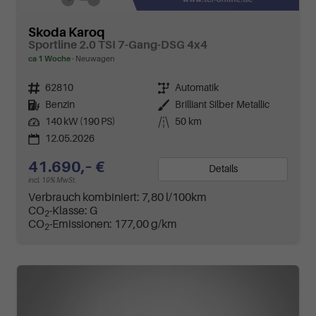
Skoda Karoq
Sportline 2.0 TSI 7-Gang-DSG 4x4
ca 1 Woche
Neuwagen
Fahrzeugnr.
62810
Getriebe
Automatik
Kraftstoff
Benzin
Außenfarbe
Brilliant Silber Metallic
Leistung
140 kW (190 PS)
Kilometerstand
50 km
12.05.2026
41.690,– €
Details
incl. 19% MwSt.
Verbrauch kombiniert:
7,80 l/100km
CO
-Klasse:
G
2
CO
-Emissionen:
177,00 g/km
2