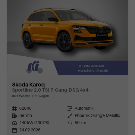
Skoda Karoq
Sportline 2.0 TSI 7-Gang-DSG 4x4
ca 1 Woche
Neuwagen
Fahrzeugnr.
62840
Getriebe
Automatik
Kraftstoff
Benzin
Außenfarbe
Phoenix Orange Metallic
Leistung
140 kW (190 PS)
Kilometerstand
50 km
24.02.2026