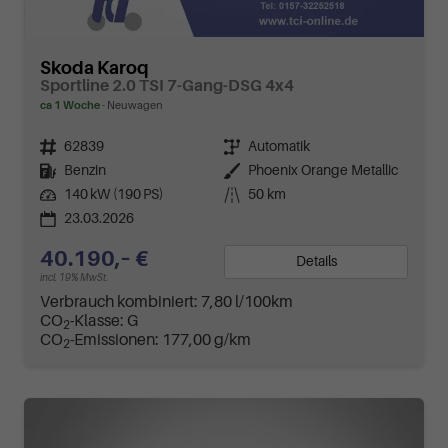
Skoda Karoq
Sportline 2.0 TSI 7-Gang-DSG 4x4
ca 1 Woche
Neuwagen
Fahrzeugnr.
62839
Getriebe
Automatik
Kraftstoff
Benzin
Außenfarbe
Phoenix Orange Metallic
Leistung
140 kW (190 PS)
Kilometerstand
50 km
23.03.2026
40.190,– €
Details
incl. 19% MwSt.
Verbrauch kombiniert:
7,80 l/100km
CO
-Klasse:
G
2
CO
-Emissionen:
177,00 g/km
2