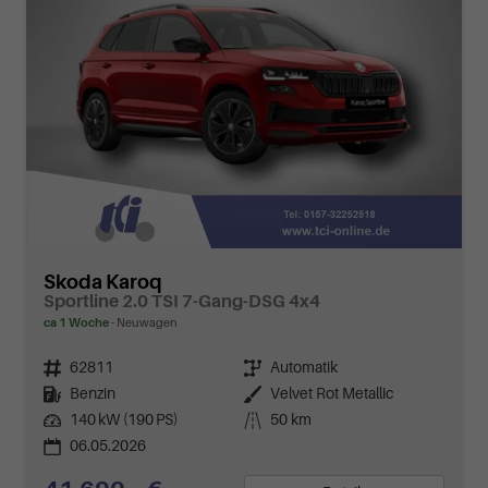
Skoda Karoq
Sportline 2.0 TSI 7-Gang-DSG 4x4
ca 1 Woche
Neuwagen
Fahrzeugnr.
62811
Getriebe
Automatik
Kraftstoff
Benzin
Außenfarbe
Velvet Rot Metallic
Leistung
140 kW (190 PS)
Kilometerstand
50 km
06.05.2026