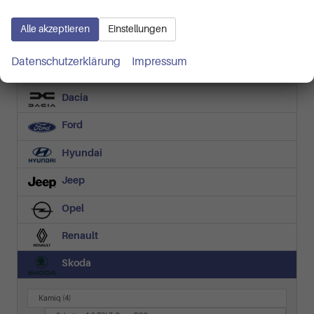
Audi
Alle akzeptieren
Einstellungen
BMW
Datenschutzerklärung
Impressum
Cupra
Dacia
Ford
Hyundai
Jeep
Opel
Renault
Skoda
Kamiq
(4)