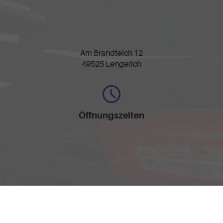
Am Brandteich 12
49525 Lengerich
Öffnungszeiten
Montag bis Freitag
09:30-17:30 Uhr