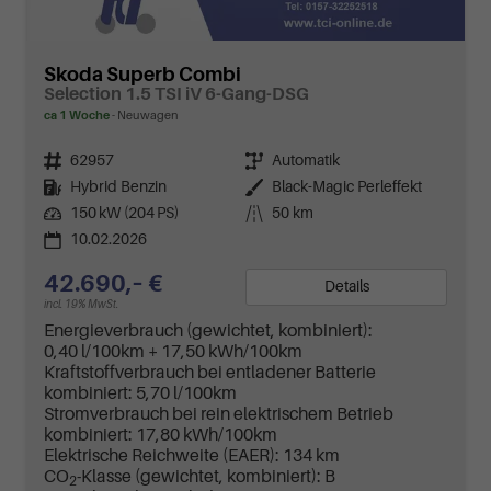
Skoda Superb Combi
Selection 1.5 TSI iV 6-Gang-DSG
ca 1 Woche
Neuwagen
Fahrzeugnr.
62957
Getriebe
Automatik
Kraftstoff
Hybrid Benzin
Außenfarbe
Black-Magic Perleffekt
Leistung
150 kW (204 PS)
Kilometerstand
50 km
10.02.2026
42.690,– €
Details
incl. 19% MwSt.
Energieverbrauch (gewichtet, kombiniert):
0,40 l/100km + 17,50 kWh/100km
Kraftstoffverbrauch bei entladener Batterie
kombiniert:
5,70 l/100km
Stromverbrauch bei rein elektrischem Betrieb
kombiniert:
17,80 kWh/100km
Elektrische Reichweite (EAER):
134 km
CO
-Klasse (gewichtet, kombiniert):
B
2