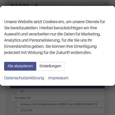
37.539,– €
Details
incl. 19% MwSt.
Wir respektieren Ihre Privatsphäre
Verbrauch kombiniert:
8,30 l/100km
Unsere Website setzt Cookies ein, um unsere Dienste für
CO
-Klasse:
G
2
CO
-Emissionen:
189,00 g/km
Sie bereitzustellen. Hierbei berücksichtigen wir Ihre
2
Auswahl und verarbeiten nur die Daten für Marketing,
Fahrzeugnr.
Analytics und Personalisierung, für die Sie uns Ihr
Einverständnis geben. Sie können Ihre Einwilligung
Audi
jederzeit mit Wirkung für die Zukunft widerrufen.
BMW
Alle akzeptieren
Einstellungen
Cupra
Datenschutzerklärung
Impressum
Leon Sportstourer
(2)
VZ
Terramar
(12)
America`s CUP Limited Edition e-HYBRID 1.5 e-HYBRID 200 kW (272
VZ 2.0 TSI