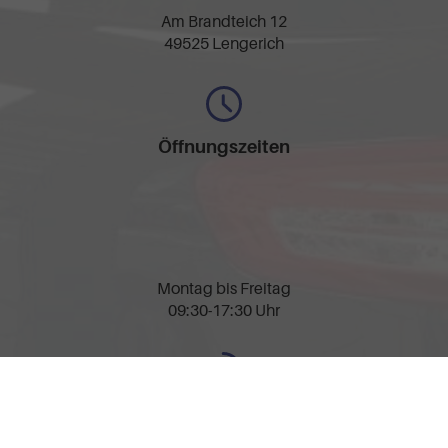
Am Brandteich 12
49525 Lengerich
Öffnungszeiten
Montag bis Freitag
09:30-17:30 Uhr
Rufen Sie an