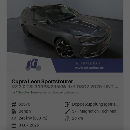
Cupra Leon Sportstourer
VZ 2.0 TSI 333PS/245kW 4x4 DSG7 2025 +INT. DRIVE+MATRIX+AHK+Erweiterte Garantie.
ca 1 Woche
Neuwagen mit Kurzzeitzulassung
Fahrzeugnr.
63570
Getriebe
Doppelkupplungsgetriebe (DSG)
Kraftstoff
Benzin
Außenfarbe
S7 - Magnetich Tech Met.
Leistung
245 kW (333 PS)
Kilometerstand
25 km
31.07.2025