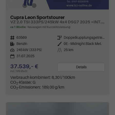
Cupra Leon Sportstourer
VZ 2.0 TSI 333PS/245kW 4x4 DSG7 2025 +INT. DRIVE+MATRIX+AHK+Erweiterte Garantie.
ca 1 Woche
Neuwagen mit Kurzzeitzulassung
Fahrzeugnr.
63569
Getriebe
Doppelkupplungsgetriebe (DSG)
Kraftstoff
Benzin
Außenfarbe
0E - Midnight Black Met.
Leistung
245 kW (333 PS)
Kilometerstand
25 km
31.07.2025
37.539,– €
Details
incl. 19% MwSt.
Verbrauch kombiniert:
8,30 l/100km
CO
-Klasse:
G
2
CO
-Emissionen:
189,00 g/km
2