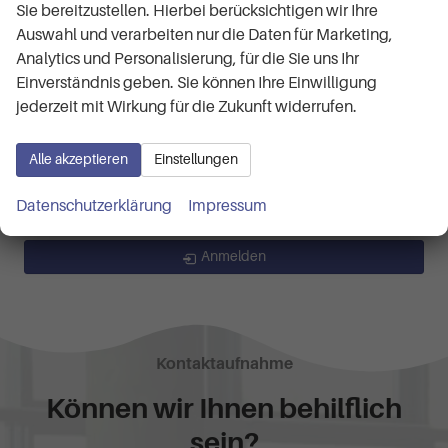
Sie bereitzustellen. Hierbei berücksichtigen wir Ihre
Business 1.5 TSI mHEV 7-Gang-DSG
Auswahl und verarbeiten nur die Daten für Marketing,
RS 2.0 TSI 7-Gang-DSG
Analytics und Personalisierung, für die Sie uns Ihr
Selection 1.5 TSI mHEV 7-Gang-DSG
Einverständnis geben. Sie können Ihre Einwilligung
Superb Combi
(2)
jederzeit mit Wirkung für die Zukunft widerrufen.
Selection 1.5 TSI iV 6-Gang-DSG
Volkswagen
Alle akzeptieren
Einstellungen
Datenschutzerklärung
Impressum
Geparkte Fahrzeuge (
0
)
Anmelden
Kontaktaufnahme
Können wir Ihnen behilflich
sein?