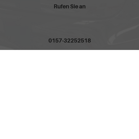
Rufen Sie an
0157-32252518
Anmelden
Impressum
AGB
Widerrufsbelehrung
Datenschutz
Cookie-Einstellungen
Weitere Informationen zum offiziellen Kraftstoffverbrauch und
zu den offiziellen spezifischen CO
-Emissionen und
2
gegebenenfalls zum Stromverbrauch neuer PKW können
dem 'Leitfaden über den offiziellen Kraftstoffverbrauch, die
offiziellen spezifischen CO
-Emissionen und den offiziellen
2
Stromverbrauch neuer PKW' entnommen werden, der an
allen Verkaufsstellen und bei der 'Deutschen Automobil