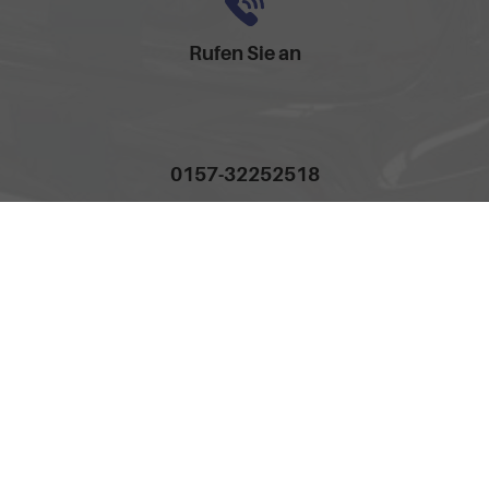
Rufen Sie an
0157-32252518
Anmelden
Impressum
AGB
Widerrufsbelehrung
Datenschutz
Cookie-Einstellungen
Weitere Informationen zum offiziellen Kraftstoffverbrauch und
zu den offiziellen spezifischen CO
-Emissionen und
2
gegebenenfalls zum Stromverbrauch neuer PKW können
dem 'Leitfaden über den offiziellen Kraftstoffverbrauch, die
offiziellen spezifischen CO
-Emissionen und den offiziellen
2