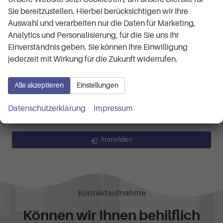
Octavia Combi
(8)
Sie bereitzustellen. Hierbei berücksichtigen wir Ihre
Business 1.5 TSI mHEV 7-Gang-DSG
Auswahl und verarbeiten nur die Daten für Marketing,
RS 2.0 TSI 7-Gang-DSG
Analytics und Personalisierung, für die Sie uns Ihr
Selection 1.5 TSI mHEV 7-Gang-DSG
Einverständnis geben. Sie können Ihre Einwilligung
Superb Combi
(2)
jederzeit mit Wirkung für die Zukunft widerrufen.
Selection 1.5 TSI iV 6-Gang-DSG
Alle akzeptieren
Einstellungen
Volkswagen
Datenschutzerklärung
Impressum
Geparkte Fahrzeuge (
0
)
Anmelden
Kontaktaufnahme
Können wir Ihnen behilflich