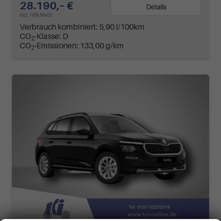
28.190,– €
Details
incl. 19% MwSt.
Verbrauch kombiniert:
5,90 l/100km
CO
-Klasse:
D
2
CO
-Emissionen:
133,00 g/km
2