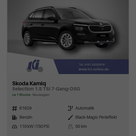
Skoda Kamiq
Selection 1.5 TSI 7-Gang-DSG
ca 1 Woche
Neuwagen
Fahrzeugnr.
Getriebe
61829
Automatik
Kraftstoff
Außenfarbe
Benzin
Black-Magic Perleffekt
Leistung
Kilometerstand
110 kW (150 PS)
50 km