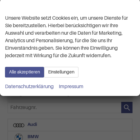
Wir respektieren Ihre Privatsphäre
Skoda Kamiq
Selection 1.5 TSI 7-Gang-DSG
Unsere Website setzt Cookies ein, um unsere Dienste für
ca 1 Woche
Neuwagen
Sie bereitzustellen. Hierbei berücksichtigen wir Ihre
Auswahl und verarbeiten nur die Daten für Marketing,
Fahrzeugnr.
Getriebe
61849
Automatik
Analytics und Personalisierung, für die Sie uns Ihr
Kraftstoff
Außenfarbe
Benzin
Black-Magic Perleffekt
Einverständnis geben. Sie können Ihre Einwilligung
Leistung
Kilometerstand
110 kW (150 PS)
50 km
jederzeit mit Wirkung für die Zukunft widerrufen.
28.190,– €
Details
Alle akzeptieren
Einstellungen
incl. 19% MwSt.
Verbrauch kombiniert:
5,90 l/100km
Datenschutzerklärung
Impressum
CO
-Klasse:
D
2
CO
-Emissionen:
133,00 g/km
2
Fahrzeugnr.
Audi
BMW