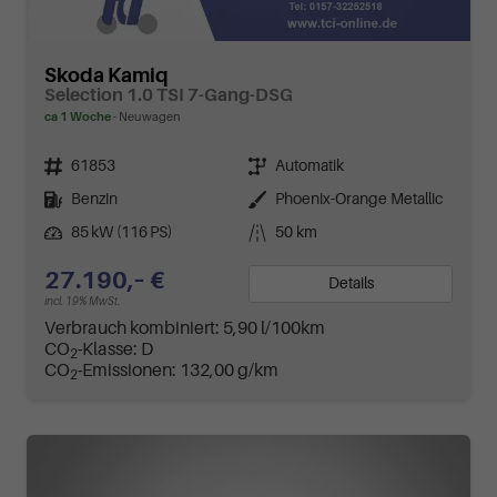
Skoda Kamiq
Selection 1.0 TSI 7-Gang-DSG
ca 1 Woche
Neuwagen
Fahrzeugnr.
Getriebe
61853
Automatik
Kraftstoff
Außenfarbe
Benzin
Phoenix-Orange Metallic
Leistung
Kilometerstand
85 kW (116 PS)
50 km
27.190,– €
Details
incl. 19% MwSt.
Verbrauch kombiniert:
5,90 l/100km
CO
-Klasse:
D
2
CO
-Emissionen:
132,00 g/km
2