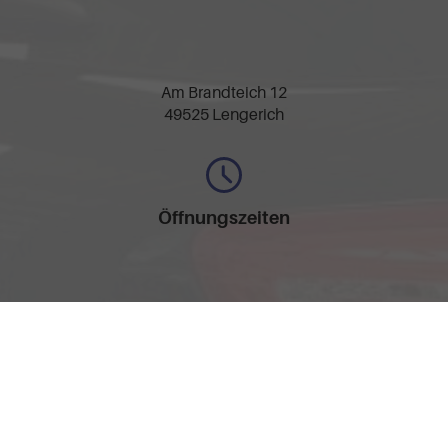
Am Brandteich 12
49525 Lengerich
Öffnungszeiten
Montag bis Freitag
09:30-17:30 Uhr