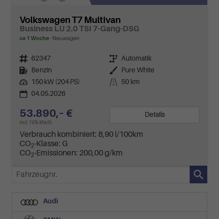
Volkswagen T7 Multivan
Business LÜ 2.0 TSI 7-Gang-DSG
ca 1 Woche
Neuwagen
Fahrzeugnr.
62347
Getriebe
Automatik
Kraftstoff
Benzin
Außenfarbe
Pure White
Leistung
150 kW (204 PS)
Kilometerstand
50 km
04.05.2026
53.890,– €
Details
incl. 19% MwSt.
Verbrauch kombiniert:
8,90 l/100km
CO
-Klasse:
G
2
CO
-Emissionen:
200,00 g/km
2
Fahrzeugnr.
Audi