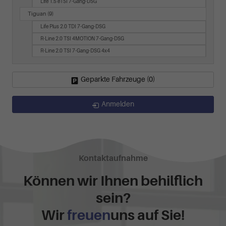
Life 1.5 eTSI 7-Gang-DSG
Tiguan
(9)
Life Plus 2.0 TDI 7-Gang-DSG
R-Line 2.0 TSI 4MOTION 7-Gang-DSG
R-Line 2.0 TSI 7-Gang-DSG 4x4
Geparkte Fahrzeuge (
0
)
Anmelden
Kontaktaufnahme
Können wir Ihnen behilflich
sein?
Wir
freuen
uns auf Sie!