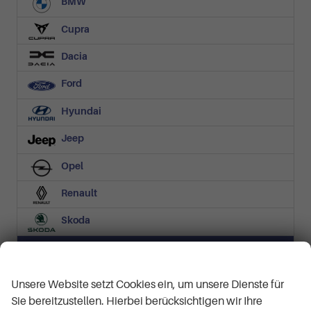
BMW
Cupra
Dacia
Ford
Hyundai
Jeep
Opel
Renault
Skoda
Volkswagen
Wir respektieren Ihre Privatsphäre
T-Cross
(1)
Unsere Website setzt Cookies ein, um unsere Dienste für
Sie bereitzustellen. Hierbei berücksichtigen wir Ihre
Life Plus 1.0 TSI 5-Gang