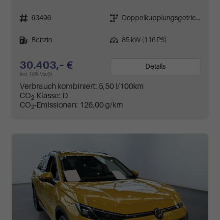
Fahrzeugnr.
Getriebe
63496
Doppelkupplungsgetriebe (DSG)
Kraftstoff
Leistung
Benzin
85 kW (116 PS)
30.403,– €
Details
incl. 19% MwSt.
Verbrauch kombiniert:
5,50 l/100km
CO
-Klasse:
D
2
CO
-Emissionen:
126,00 g/km
2