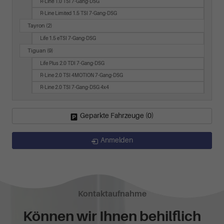
R-Line 1.0 TSI 7-Gang-DSG
R-Line Limited 1.5 TSI 7-Gang-DSG
Tayron
(2)
Life 1.5 eTSI 7-Gang-DSG
Tiguan
(9)
Life Plus 2.0 TDI 7-Gang-DSG
R-Line 2.0 TSI 4MOTION 7-Gang-DSG
R-Line 2.0 TSI 7-Gang-DSG 4x4
Geparkte Fahrzeuge (
0
)
Anmelden
Kontaktaufnahme
Können wir Ihnen behilflich