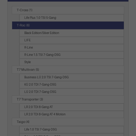
T-Cross
(1)
Life Plus 1.0 TSI 5-Gang
T-Roc
(6)
Black Edition/Silver Edition
LIFE
R-Line
R-Line 1.5 TSI 7-Gang-DSG
Style
T7 Multivan
(5)
Business LÜ 2.0 TSI 7-Gang-DSG
KÜ 2.0 TDI 7-Gang-DSG
LÜ 2.0 TDI 7-Gang-DSG
T7 Transporter
(3)
LR 2.0 TDI 8-Gang AT
LR 2.0 TDI 8-Gang AT 4 Motion
Taigo
(4)
Life 1.0 TSI 7-Gang-DSG