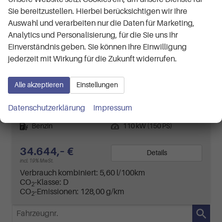
Sie bereitzustellen. Hierbei berücksichtigen wir Ihre
Auswahl und verarbeiten nur die Daten für Marketing,
Analytics und Personalisierung, für die Sie uns Ihr
Einverständnis geben. Sie können Ihre Einwilligung
jederzeit mit Wirkung für die Zukunft widerrufen.
Volkswagen T-Roc
R-Line 1.5 eTSI 150PS/110kW DSG7 2026 *Neues Modell*
unverbindliche Lieferzeit:
4 Monate
Neuwagen
Alle akzeptieren
Einstellungen
Fahrzeugnr.
Getriebe
63499
Doppelkupplungsgetriebe (DSG)
Datenschutzerklärung
Impressum
Kraftstoff
Leistung
Benzin
110 kW (150 PS)
34.644,– €
Details
incl. 19% MwSt.
Verbrauch kombiniert:
5,60 l/100km
CO
-Klasse:
D
2
CO
-Emissionen:
128,00 g/km
2
Fahrzeugnr.