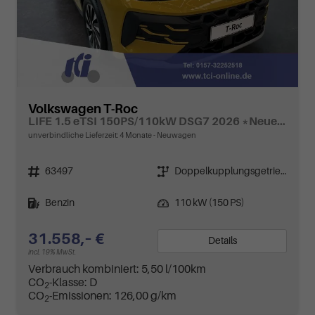
Volkswagen T-Roc
LIFE 1.5 eTSI 150PS/110kW DSG7 2026 *Neues Modell*
unverbindliche Lieferzeit:
4 Monate
Neuwagen
Fahrzeugnr.
Getriebe
63497
Doppelkupplungsgetriebe (DSG)
Kraftstoff
Leistung
Benzin
110 kW (150 PS)
31.558,– €
Details
incl. 19% MwSt.
Verbrauch kombiniert:
5,50 l/100km
CO
-Klasse:
D
2
CO
-Emissionen:
126,00 g/km
2