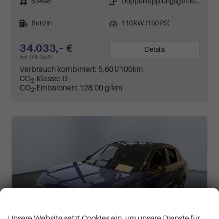
63498
Doppelkupplungsgetriebe (DSG)
Kraftstoff
Leistung
Benzin
110 kW (150 PS)
34.033,– €
Details
incl. 19% MwSt.
Verbrauch kombiniert:
5,60 l/100km
CO
-Klasse:
D
2
CO
-Emissionen:
128,00 g/km
2
Wir respektieren Ihre Privatsphäre
Unsere Website setzt Cookies ein, um unsere Dienste für