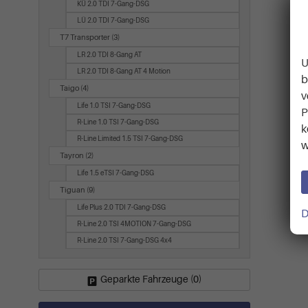
KÜ 2.0 TDI 7-Gang-DSG
LÜ 2.0 TDI 7-Gang-DSG
T7 Transporter
(3)
LR 2.0 TDI 8-Gang AT
U
LR 2.0 TDI 8-Gang AT 4 Motion
b
Taigo
(4)
v
Life 1.0 TSI 7-Gang-DSG
P
R-Line 1.0 TSI 7-Gang-DSG
k
R-Line Limited 1.5 TSI 7-Gang-DSG
w
Tayron
(2)
Life 1.5 eTSI 7-Gang-DSG
Tiguan
(9)
Life Plus 2.0 TDI 7-Gang-DSG
D
R-Line 2.0 TSI 4MOTION 7-Gang-DSG
R-Line 2.0 TSI 7-Gang-DSG 4x4
Geparkte Fahrzeuge (
0
)