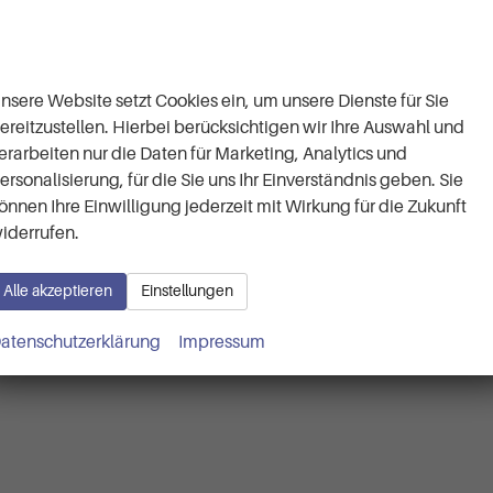
Wir respektieren Ihre
30.403,– €
Details
Privatsphäre
incl. 19% MwSt.
Verbrauch kombiniert:
5,50 l/100km
CO
-Klasse:
D
nsere Website setzt Cookies ein, um unsere Dienste für Sie
2
CO
-Emissionen:
126,00 g/km
2
ereitzustellen. Hierbei berücksichtigen wir Ihre Auswahl und
erarbeiten nur die Daten für Marketing, Analytics und
ersonalisierung, für die Sie uns Ihr Einverständnis geben. Sie
önnen Ihre Einwilligung jederzeit mit Wirkung für die Zukunft
iderrufen.
Alle akzeptieren
Einstellungen
atenschutzerklärung
Impressum