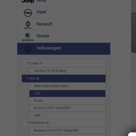
Jeep
Opel
Renault
Skoda
Volkswagen
T-Cross
(1)
Life Plus 1.0 TSI 5-Gang
T-Roc
(6)
Black Edition/Silver Edition
LIFE
R-Line
R-Line 1.5 TSI 7-Gang-DSG
Style
T7 Multivan
(5)
Business LÜ 2.0 TSI 7-Gang-DSG