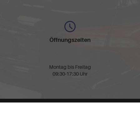
Öffnungszeiten
Montag bis Freitag
09:30-17:30 Uhr
nschutz
Cookie-Einstellungen
llen spezifischen CO
-Emissionen und gegebenenfalls zum Stromverbrauch neuer PKW können 
2
' entnommen werden, der an allen Verkaufsstellen und bei der 'Deutschen Automobil Treu