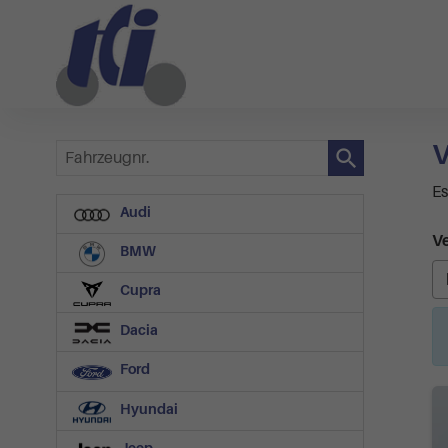
V
Fahrzeugnr.
Es
Audi
Ve
BMW
Cupra
Dacia
Ford
Hyundai