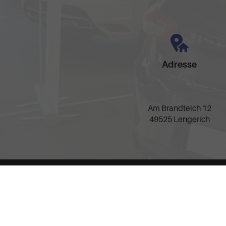
Adresse
Am Brandteich 12
49525 Lengerich
Anmelden
Impressum
AGB
Widerrufsbelehrung
Date
Weitere Informationen zum offiziellen Kraftstoffverbrauch und zu den offizie
spezifischen CO
-Emissionen und den offiziellen Stromverbrauch neuer PKW
2