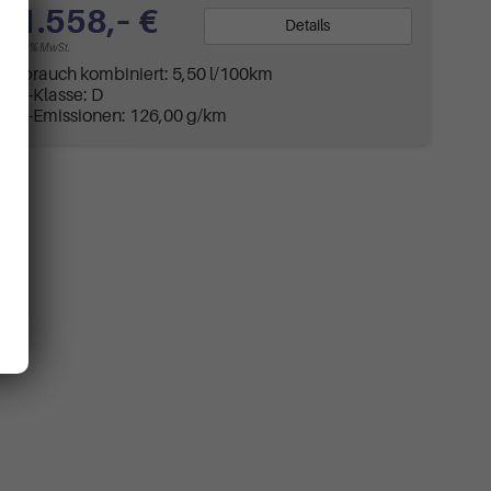
31.558,– €
Details
incl. 19% MwSt.
Verbrauch kombiniert:
5,50 l/100km
CO
-Klasse:
D
2
CO
-Emissionen:
126,00 g/km
2