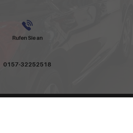
Rufen Sie an
0157-32252518
dem 'Leitfaden über den offiziellen Kraftstoffverbrauch, die offiziellen
hand GmbH' unentgeltlich erhältlich ist unter www.dat.de.