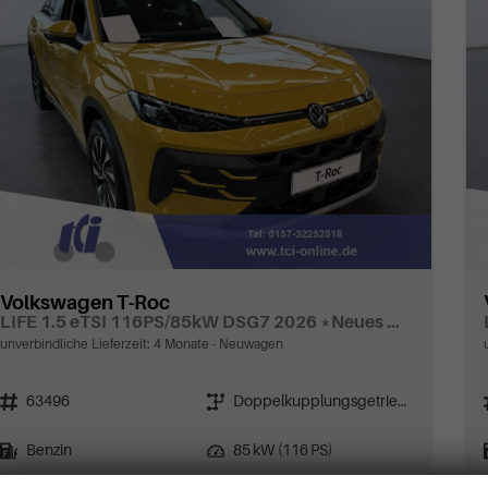
Volkswagen T-Roc
LIFE 1.5 eTSI 116PS/85kW DSG7 2026 *Neues Modell*
unverbindliche Lieferzeit:
4 Monate
Neuwagen
Fahrzeugnr.
Getriebe
63496
Doppelkupplungsgetriebe (DSG)
Kraftstoff
Leistung
Benzin
85 kW (116 PS)