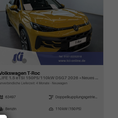
Volkswagen T-Roc
LIFE 1.5 eTSI 150PS/110kW DSG7 2026 *Neues Modell*
unverbindliche Lieferzeit:
4 Monate
Neuwagen
Fahrzeugnr.
Getriebe
63497
Doppelkupplungsgetriebe (DSG)
Kraftstoff
Leistung
Benzin
110 kW (150 PS)