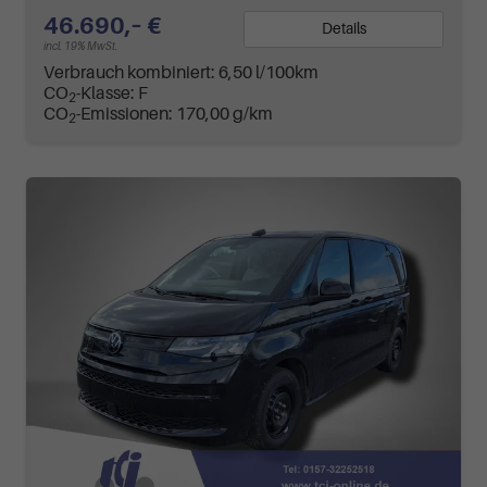
46.690,– €
Details
incl. 19% MwSt.
Verbrauch kombiniert:
6,50 l/100km
CO
-Klasse:
F
2
CO
-Emissionen:
170,00 g/km
2