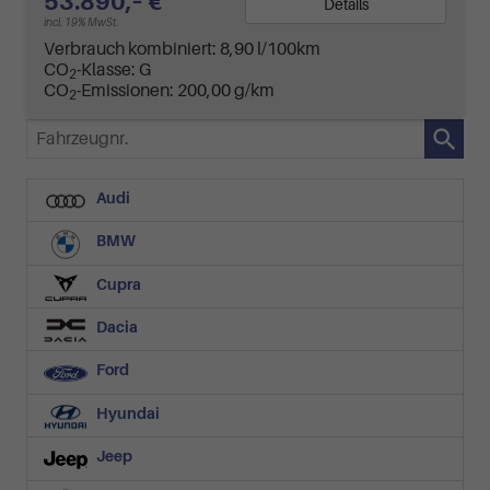
53.890,– €
Details
incl. 19% MwSt.
Verbrauch kombiniert:
8,90 l/100km
CO
-Klasse:
G
2
CO
-Emissionen:
200,00 g/km
2
Fahrzeugnr.
Audi
BMW
Cupra
Dacia
Ford
Hyundai
Jeep