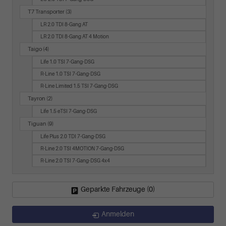
T7 Transporter
(3)
LR 2.0 TDI 8-Gang AT
LR 2.0 TDI 8-Gang AT 4 Motion
Taigo
(4)
Life 1.0 TSI 7-Gang-DSG
R-Line 1.0 TSI 7-Gang-DSG
R-Line Limited 1.5 TSI 7-Gang-DSG
Tayron
(2)
Life 1.5 eTSI 7-Gang-DSG
Tiguan
(9)
Life Plus 2.0 TDI 7-Gang-DSG
R-Line 2.0 TSI 4MOTION 7-Gang-DSG
R-Line 2.0 TSI 7-Gang-DSG 4x4
Geparkte Fahrzeuge (
0
)
Anmelden