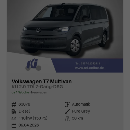
Volkswagen T7 Multivan
KÜ 2.0 TDI 7-Gang-DSG
ca 1 Woche
Neuwagen
Fahrzeugnr.
63078
Getriebe
Automatik
Kraftstoff
Diesel
Außenfarbe
Pure Grey
Leistung
110 kW (150 PS)
Kilometerstand
50 km
09.04.2026