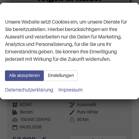
Wir respektieren Ihre Privatsphäre
Unsere Website setzt Cookies ein, um unsere Dienste für
Sie bereitzustellen. Hierbei berücksichtigen wir Ihre
Auswahl und verarbeiten nur die Daten für Marketing,
Analytics und Personalisierung, für die Sie uns Ihr
Einverständnis geben. Sie können Ihre Einwilligung
jederzeit mit Wirkung für die Zukunft widerrufen.
Alle akzeptieren
Einstellungen
Volkswagen T7 Multivan
Business LÜ 2.0 TSI 7-Gang-DSG
Datenschutzerklärung
Impressum
ca 1 Woche
Neuwagen
Fahrzeugnr.
62347
Getriebe
Automatik
Kraftstoff
Benzin
Außenfarbe
Pure White
Leistung
150 kW (204 PS)
Kilometerstand
50 km
04.05.2026