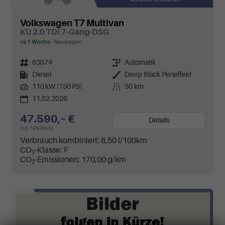
Volkswagen T7 Multivan
KÜ 2.0 TDI 7-Gang-DSG
ca 1 Woche
Neuwagen
Fahrzeugnr.
63074
Getriebe
Automatik
Kraftstoff
Diesel
Außenfarbe
Deep Black Perleffekt
Leistung
110 kW (150 PS)
Kilometerstand
50 km
11.02.2026
47.590,– €
Details
incl. 19% MwSt.
Verbrauch kombiniert:
6,50 l/100km
CO
-Klasse:
F
2
CO
-Emissionen:
170,00 g/km
2