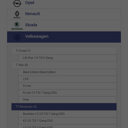
Opel
Renault
Skoda
Volkswagen
T-Cross
(1)
Life Plus 1.0 TSI 5-Gang
T-Roc
(6)
Black Edition/Silver Edition
LIFE
R-Line
R-Line 1.5 TSI 7-Gang-DSG
Style
T7 Multivan
(5)
Business LÜ 2.0 TSI 7-Gang-DSG
KÜ 2.0 TDI 7-Gang-DSG
LÜ 2.0 TDI 7-Gang-DSG