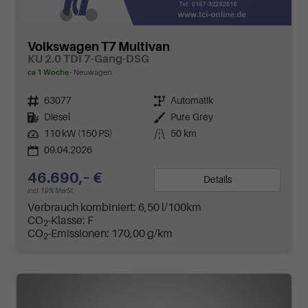
Volkswagen T7 Multivan
KÜ 2.0 TDI 7-Gang-DSG
ca 1 Woche
Neuwagen
Fahrzeugnr.
63077
Getriebe
Automatik
Kraftstoff
Diesel
Außenfarbe
Pure Grey
Leistung
110 kW (150 PS)
Kilometerstand
50 km
09.04.2026
46.690,– €
Details
incl. 19% MwSt.
Verbrauch kombiniert:
6,50 l/100km
CO
-Klasse:
F
2
CO
-Emissionen:
170,00 g/km
2