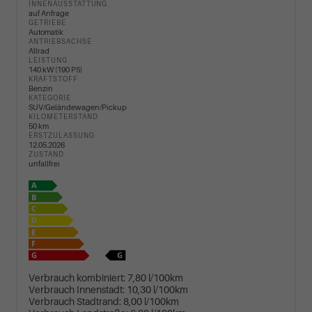
INNENAUSSTATTUNG
auf Anfrage
GETRIEBE
Automatik
ANTRIEBSACHSE
Allrad
LEISTUNG
140 kW (190 PS)
KRAFTSTOFF
Benzin
KATEGORIE
SUV/Geländewagen/Pickup
KILOMETERSTAND
50 km
ERSTZULASSUNG
12.05.2026
ZUSTAND
unfallfrei
Verbrauch kombiniert:
7,80 l/100km
Verbrauch Innenstadt:
10,30 l/100km
Verbrauch Stadtrand:
8,00 l/100km