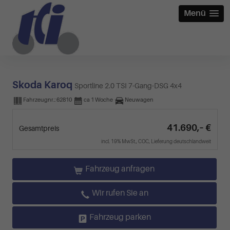
Menü
Skoda Karoq
Sportline 2.0 TSI 7-Gang-DSG 4x4
Fahrzeugnr.:
62810
ca 1 Woche
Neuwagen
41.690,– €
Gesamtpreis
incl. 19% MwSt., COC, Lieferung deutschlandweit
Fahrzeug anfragen
Wir rufen Sie an
Fahrzeug parken