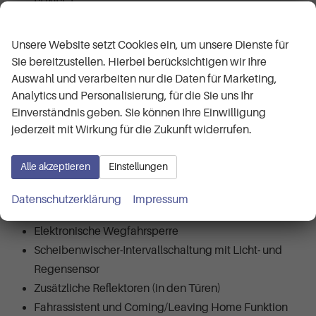
SUNSET
Wir respektieren Ihre Privatsphäre
Elektrische Fensterheber mit Komfortschalter und
Kraftbegrenzung
Unsere Website setzt Cookies ein, um unsere Dienste für
Front Assist inkl. City-Notbremsfunktion für ACC high
Sie bereitzustellen. Hierbei berücksichtigen wir Ihre
Auswahl und verarbeiten nur die Daten für Marketing,
Climatronic, mit Staubfilter, FCKW-frei
Analytics und Personalisierung, für die Sie uns Ihr
SIDE ASSIST - Totwinkelassistent
Einverständnis geben. Sie können Ihre Einwilligung
Sprachsteuerung
jederzeit mit Wirkung für die Zukunft widerrufen.
Rücksitzbank nicht geteilt, Lehne geteilt und
umklappbar, mit Mittelarmlehne
Alle akzeptieren
Einstellungen
Virtual Cockpit
Innenspiegel mit automatischer Abblendfunktion
Datenschutzerklärung
Impressum
und USB
Elektronische Wegfahrsperre
Scheibenwischer-Intervallschaltung mit Licht- und
Regensensor
Zusätzliche Reflektoren (in den Türen)
Fahrassistent und Coming/Leaving Home Funktion