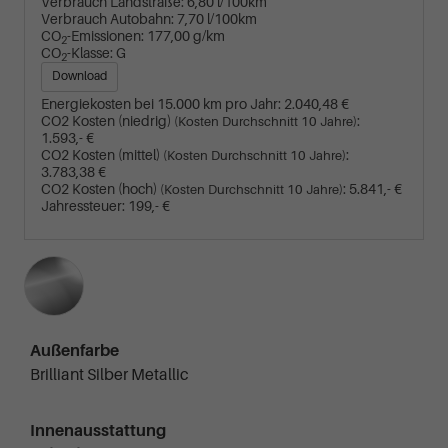
Verbrauch Landstraße:
6,80 l/100km
Verbrauch Autobahn:
7,70 l/100km
CO
-Emissionen:
177,00 g/km
2
CO
-Klasse:
G
2
Download
Energiekosten bei 15.000 km pro Jahr:
2.040,48 €
CO2 Kosten (niedrig)
:
(Kosten Durchschnitt 10 Jahre)
1.593,- €
CO2 Kosten (mittel)
:
(Kosten Durchschnitt 10 Jahre)
3.783,38 €
CO2 Kosten (hoch)
:
5.841,- €
(Kosten Durchschnitt 10 Jahre)
Jahressteuer:
199,- €
Außenfarbe
Brilliant Silber Metallic
Innenausstattung