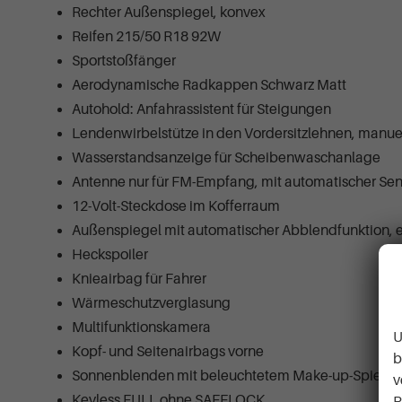
Rechter Außenspiegel, konvex
Reifen 215/50 R18 92W
Sportstoßfänger
Aerodynamische Radkappen Schwarz Matt
Autohold: Anfahrassistent für Steigungen
Lendenwirbelstütze in den Vordersitzlehnen, manuel
Wasserstandsanzeige für Scheibenwaschanlage
Antenne nur für FM-Empfang, mit automatischer Sen
12-Volt-Steckdose im Kofferraum
Außenspiegel mit automatischer Abblendfunktion, el
Heckspoiler
Knieairbag für Fahrer
Wärmeschutzverglasung
Multifunktionskamera
U
Kopf- und Seitenairbags vorne
b
Sonnenblenden mit beleuchtetem Make-up-Spiegel f
v
Keyless FULL ohne SAFELOCK
P