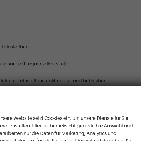
l einstellbar
dersuche (Frequenzdiversität)
ektrisch einstellbar, anklappbar und beheizbar
Wir respektieren Ihre
Privatsphäre
nsere Website setzt Cookies ein, um unsere Dienste für Sie
ereitzustellen. Hierbei berücksichtigen wir Ihre Auswahl und
ür Fahrer und Beifahrer
erarbeiten nur die Daten für Marketing, Analytics und
ersonalisierung, für die Sie uns Ihr Einverständnis geben. Sie