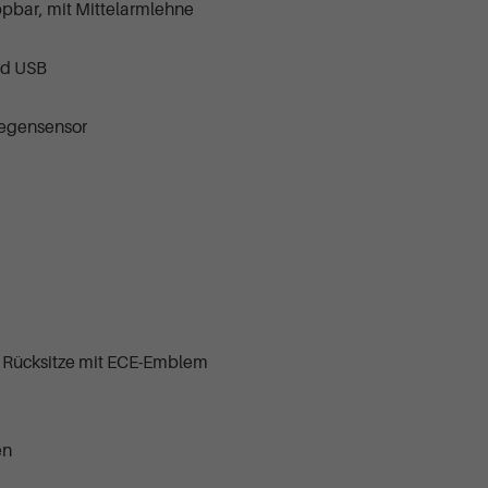
ppbar, mit Mittelarmlehne
nd USB
Regensensor
e Rücksitze mit ECE-Emblem
en