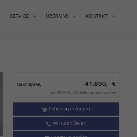
SERVICE
ÜBER UNS
KONTAKT
41.690,– €
Gesamtpreis
incl. 19% MwSt., COC, Lieferung deutschlandweit
Fahrzeug anfragen
Wir rufen Sie an