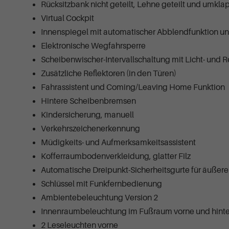
Rücksitzbank nicht geteilt, Lehne geteilt und umkla
Virtual Cockpit
Innenspiegel mit automatischer Abblendfunktion u
Elektronische Wegfahrsperre
Scheibenwischer-Intervallschaltung mit Licht- und 
Zusätzliche Reflektoren (in den Türen)
Fahrassistent und Coming/Leaving Home Funktion
Hintere Scheibenbremsen
Kindersicherung, manuell
Verkehrszeichenerkennung
Müdigkeits- und Aufmerksamkeitsassistent
Kofferraumbodenverkleidung, glatter Filz
Automatische Dreipunkt-Sicherheitsgurte für äußer
Schlüssel mit Funkfernbedienung
Ambientebeleuchtung Version 2
Innenraumbeleuchtung im Fußraum vorne und hint
2 Leseleuchten vorne