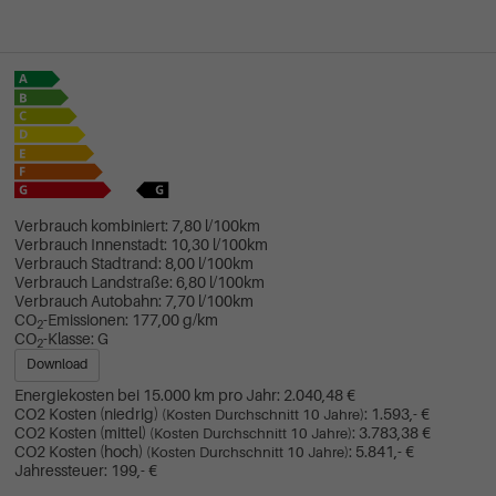
Verbrauch kombiniert:
7,80 l/100km
Verbrauch Innenstadt:
10,30 l/100km
Verbrauch Stadtrand:
8,00 l/100km
Verbrauch Landstraße:
6,80 l/100km
Verbrauch Autobahn:
7,70 l/100km
CO
-Emissionen:
177,00 g/km
2
CO
-Klasse:
G
2
Download
Energiekosten bei 15.000 km pro Jahr:
2.040,48 €
CO2 Kosten (niedrig)
:
1.593,- €
(Kosten Durchschnitt 10 Jahre)
CO2 Kosten (mittel)
:
3.783,38 €
(Kosten Durchschnitt 10 Jahre)
CO2 Kosten (hoch)
:
5.841,- €
(Kosten Durchschnitt 10 Jahre)
Jahressteuer:
199,- €