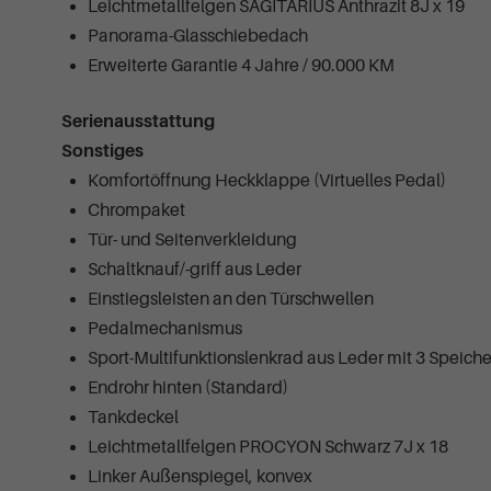
Leichtmetallfelgen SAGITARIUS Anthrazit 8J x 19
Panorama-Glasschiebedach
Erweiterte Garantie 4 Jahre / 90.000 KM
Serienausstattung
Sonstiges
Komfortöffnung Heckklappe (Virtuelles Pedal)
Chrompaket
Tür- und Seitenverkleidung
Schaltknauf/-griff aus Leder
Einstiegsleisten an den Türschwellen
Pedalmechanismus
Sport-Multifunktionslenkrad aus Leder mit 3 Speic
Endrohr hinten (Standard)
Tankdeckel
Leichtmetallfelgen PROCYON Schwarz 7J x 18
Linker Außenspiegel, konvex