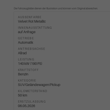
Die Fahrzeugbilder dienen der Illustration und können vom Original abweichen.
AUSSENFARBE
Velvet Rot Metallic
INNENAUSSTATTUNG
auf Anfrage
GETRIEBE
Automatik
ANTRIEBSACHSE
Allrad
LEISTUNG
140 kW (190 PS)
KRAFTSTOFF
Benzin
KATEGORIE
SUV/Geländewagen/Pickup
KILOMETERSTAND
50 km
ERSTZULASSUNG
06.05.2026