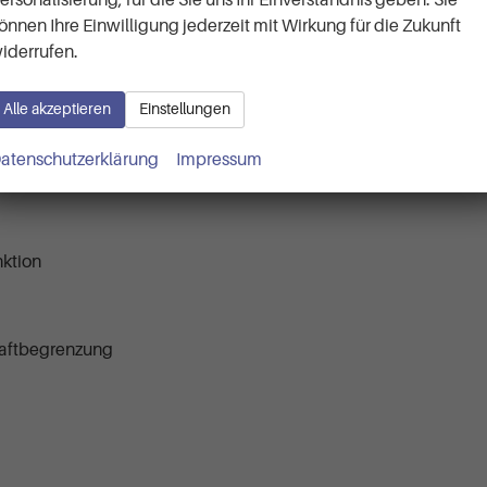
önnen Ihre Einwilligung jederzeit mit Wirkung für die Zukunft
nt
iderrufen.
Alle akzeptieren
Einstellungen
e für Mobiltelefon
atenschutzerklärung
Impressum
nktion
Kraftbegrenzung