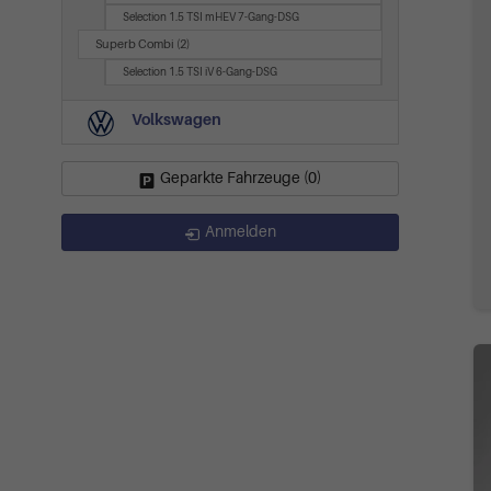
Selection 1.5 TSI mHEV 7-Gang-DSG
Superb Combi
(2)
Selection 1.5 TSI iV 6-Gang-DSG
Volkswagen
Geparkte Fahrzeuge (
0
)
Anmelden