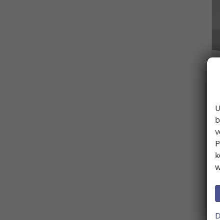
U
b
v
P
k
w
D