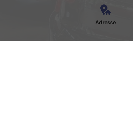
Adresse
Am Brandteich 12
49525 Lengerich
Anmelden
Impressum
AGB
Widerrufsbelehrung
Date
Weitere Informationen zum offiziellen Kraftstoffverbrauch und zu den offizie
spezifischen CO
-Emissionen und den offiziellen Stromverbrauch neuer PKW
2