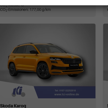
Verbrauch kombiniert:
7,80 l/100km
CO
-Klasse:
G
2
CO
-Emissionen:
177,00 g/km
2
Skoda Karoq