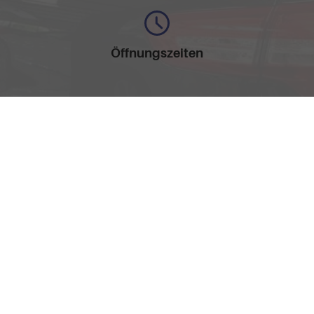
Öffnungszeiten
Montag bis Freitag
09:30-17:30 Uhr
nschutz
Cookie-Einstellungen
llen spezifischen CO
-Emissionen und gegebenenfalls zum Stromverbrauch neuer PKW können 
2
' entnommen werden, der an allen Verkaufsstellen und bei der 'Deutschen Automobil Treu