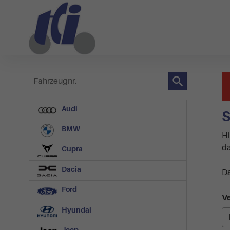
Fahrzeugnr.
Audi
S
BMW
Hi
da
Cupra
Dacia
Da
Ford
Ve
Hyundai