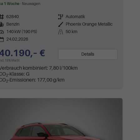
ca 1 Woche
Neuwagen
Fahrzeugnr.
62840
Getriebe
Automatik
Kraftstoff
Benzin
Außenfarbe
Phoenix Orange Metallic
Leistung
140 kW (190 PS)
Kilometerstand
50 km
24.02.2026
40.190,– €
Details
incl. 19% MwSt.
Verbrauch kombiniert:
7,80 l/100km
CO
-Klasse:
G
2
CO
-Emissionen:
177,00 g/km
2