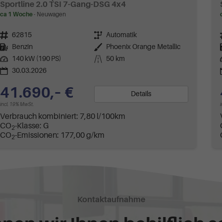
Sportline 2.0 TSI 7-Gang-DSG 4x4
ca 1 Woche
Neuwagen
Fahrzeugnr.
62815
Getriebe
Automatik
Kraftstoff
Benzin
Außenfarbe
Phoenix Orange Metallic
Leistung
140 kW (190 PS)
Kilometerstand
50 km
30.03.2026
41.690,– €
Details
incl. 19% MwSt.
Verbrauch kombiniert:
7,80 l/100km
CO
-Klasse:
G
2
CO
-Emissionen:
177,00 g/km
2
Kontaktaufnahme