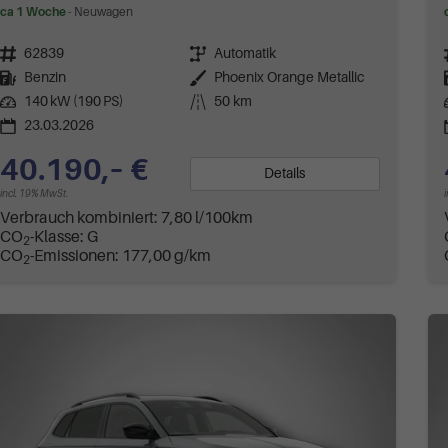
ca 1 Woche
Neuwagen
Fahrzeugnr.
62839
Getriebe
Automatik
Kraftstoff
Benzin
Außenfarbe
Phoenix Orange Metallic
Leistung
140 kW (190 PS)
Kilometerstand
50 km
23.03.2026
40.190,– €
Details
incl. 19% MwSt.
Verbrauch kombiniert:
7,80 l/100km
CO
-Klasse:
G
2
CO
-Emissionen:
177,00 g/km
2