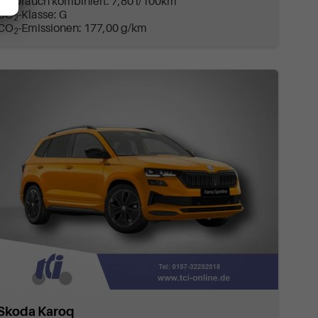
Verbrauch kombiniert:
7,80 l/100km
CO
-Klasse:
G
2
CO
-Emissionen:
177,00 g/km
2
Skoda Karoq