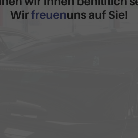
nen wir Ihnen behilflich s
Wir
freuen
uns auf Sie!