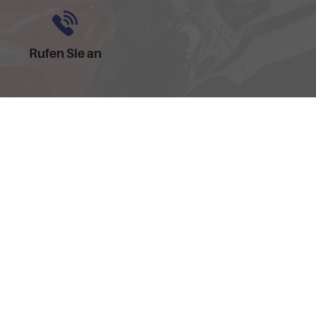
Rufen Sie an
0157-32252518
dem 'Leitfaden über den offiziellen Kraftstoffverbrauch, die offiziellen
hand GmbH' unentgeltlich erhältlich ist unter www.dat.de.