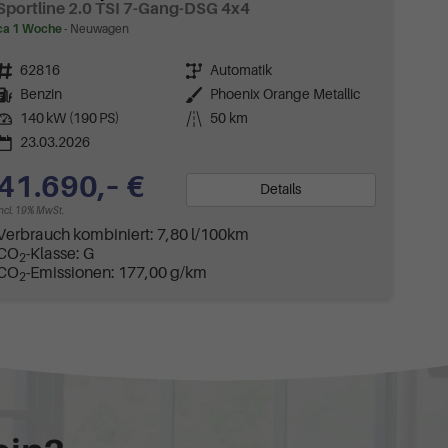
Sportline 2.0 TSI 7-Gang-DSG 4x4
ca 1 Woche
Neuwagen
Fahrzeugnr.
62816
Getriebe
Automatik
Kraftstoff
Benzin
Außenfarbe
Phoenix Orange Metallic
Leistung
140 kW (190 PS)
Kilometerstand
50 km
23.03.2026
41.690,– €
Details
incl. 19% MwSt.
Verbrauch kombiniert:
7,80 l/100km
CO
-Klasse:
G
2
CO
-Emissionen:
177,00 g/km
2