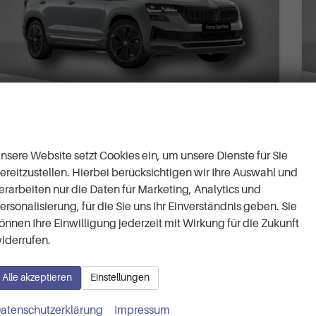
Wir respektieren Ihre
Privatsphäre
Skoda Karoq
nsere Website setzt Cookies ein, um unsere Dienste für Sie
Sportline 2.0 TSI 7-Gang-DSG 4x4
ereitzustellen. Hierbei berücksichtigen wir Ihre Auswahl und
ca 1 Woche
Neuwagen
erarbeiten nur die Daten für Marketing, Analytics und
Fahrzeugnr.
62810
Getriebe
Automatik
ersonalisierung, für die Sie uns Ihr Einverständnis geben. Sie
Kraftstoff
Benzin
Außenfarbe
Brilliant Silber Metallic
önnen Ihre Einwilligung jederzeit mit Wirkung für die Zukunft
Leistung
140 kW (190 PS)
Kilometerstand
50 km
iderrufen.
12.05.2026
41.690,– €
Alle akzeptieren
Einstellungen
Details
incl. 19% MwSt.
atenschutzerklärung
Impressum