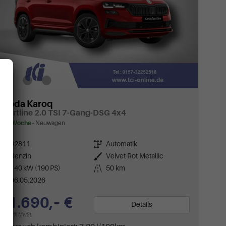
Skoda Karoq
Sportline 2.0 TSI 7-Gang-DSG 4x4
ca 1 Woche
Neuwagen
Fahrzeugnr.
62811
Getriebe
Automatik
Kraftstoff
Benzin
Außenfarbe
Velvet Rot Metallic
Leistung
140 kW (190 PS)
Kilometerstand
50 km
06.05.2026
41.690,– €
Details
incl. 19% MwSt.