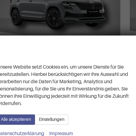
Wir respektieren Ihre
Privatsphäre
Skoda Karoq
nsere Website setzt Cookies ein, um unsere Dienste für Sie
Sportline 2.0 TSI 7-Gang-DSG 4x4
ereitzustellen. Hierbei berücksichtigen wir Ihre Auswahl und
ca 1 Woche
Neuwagen
erarbeiten nur die Daten für Marketing, Analytics und
Fahrzeugnr.
62810
Getriebe
Automatik
ersonalisierung, für die Sie uns Ihr Einverständnis geben. Sie
Kraftstoff
Benzin
Außenfarbe
Brilliant Silber Metallic
önnen Ihre Einwilligung jederzeit mit Wirkung für die Zukunft
Leistung
140 kW (190 PS)
Kilometerstand
50 km
iderrufen.
12.05.2026
41.690,– €
Alle akzeptieren
Einstellungen
Details
incl. 19% MwSt.
atenschutzerklärung
Impressum