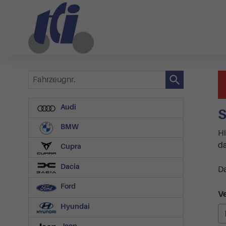
Fahrzeugnr.
Audi
S
BMW
Hi
da
Cupra
Dacia
Da
Ford
Ve
Hyundai