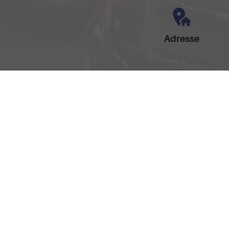
Adresse
Am Brandteich 12
49525 Lengerich
Anmelden
Impressum
AGB
Widerrufsbelehrung
Date
Weitere Informationen zum offiziellen Kraftstoffverbrauch und zu den offizie
spezifischen CO
-Emissionen und den offiziellen Stromverbrauch neuer PKW
2