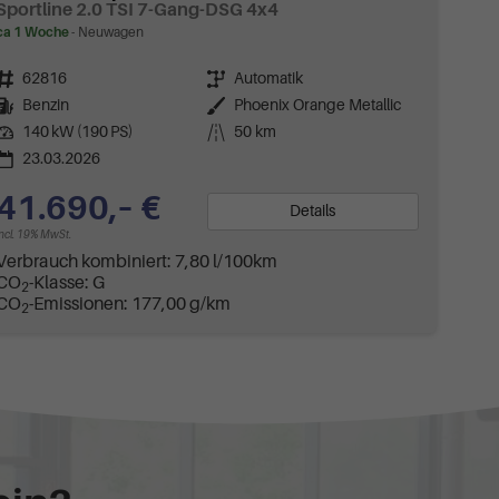
Sportline 2.0 TSI 7-Gang-DSG 4x4
ca 1 Woche
Neuwagen
Fahrzeugnr.
62816
Getriebe
Automatik
Kraftstoff
Benzin
Außenfarbe
Phoenix Orange Metallic
Leistung
140 kW (190 PS)
Kilometerstand
50 km
23.03.2026
41.690,– €
Details
incl. 19% MwSt.
Verbrauch kombiniert:
7,80 l/100km
CO
-Klasse:
G
2
CO
-Emissionen:
177,00 g/km
2