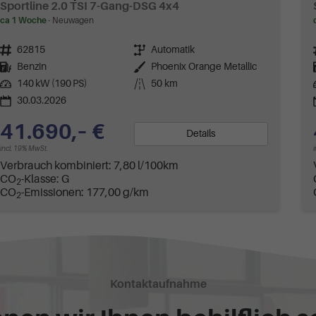
Sportline 2.0 TSI 7-Gang-DSG 4x4
ca 1 Woche
Neuwagen
Fahrzeugnr.
62815
Getriebe
Automatik
Kraftstoff
Benzin
Außenfarbe
Phoenix Orange Metallic
Leistung
140 kW (190 PS)
Kilometerstand
50 km
30.03.2026
41.690,– €
Details
incl. 19% MwSt.
Verbrauch kombiniert:
7,80 l/100km
CO
-Klasse:
G
2
CO
-Emissionen:
177,00 g/km
2
Kontaktaufnahme