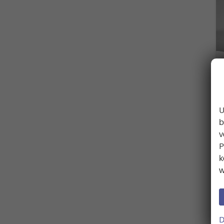
U
b
v
P
k
w
D