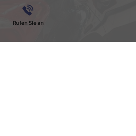
Rufen Sie an
0157-32252518
dem 'Leitfaden über den offiziellen Kraftstoffverbrauch, die offiziellen
hand GmbH' unentgeltlich erhältlich ist unter www.dat.de.