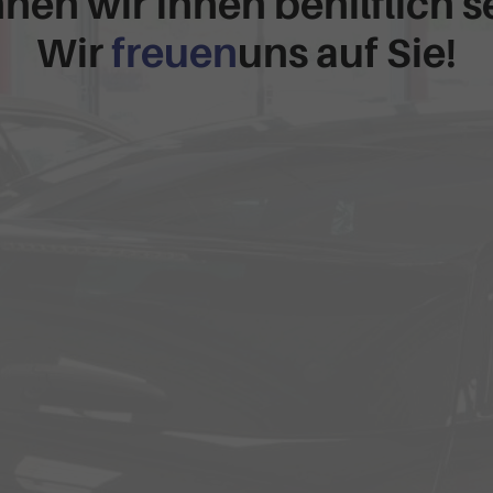
nen wir Ihnen behilflich s
Wir
freuen
uns auf Sie!