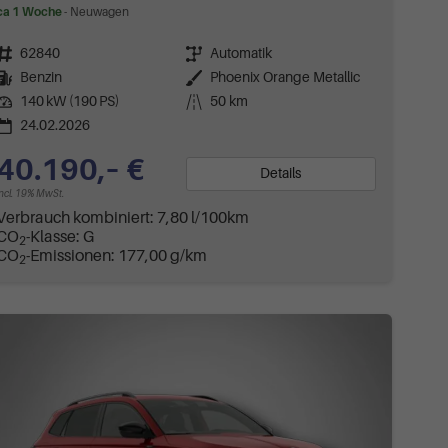
ca 1 Woche
Neuwagen
Fahrzeugnr.
62840
Getriebe
Automatik
Kraftstoff
Benzin
Außenfarbe
Phoenix Orange Metallic
Leistung
140 kW (190 PS)
Kilometerstand
50 km
24.02.2026
40.190,– €
Details
incl. 19% MwSt.
Verbrauch kombiniert:
7,80 l/100km
CO
-Klasse:
G
2
CO
-Emissionen:
177,00 g/km
2