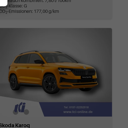
Verbrauch kombiniert:
7,80 l/100km
CO
-Klasse:
G
2
CO
-Emissionen:
177,00 g/km
2
Skoda Karoq