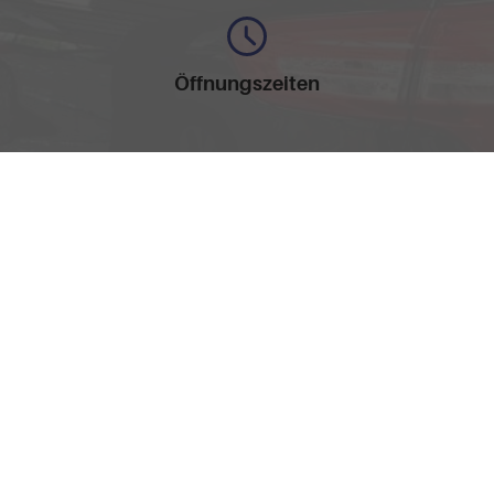
Öffnungszeiten
Montag bis Freitag
09:30-17:30 Uhr
nschutz
Cookie-Einstellungen
llen spezifischen CO
-Emissionen und gegebenenfalls zum Stromverbrauch neuer PKW können 
2
' entnommen werden, der an allen Verkaufsstellen und bei der 'Deutschen Automobil Treu