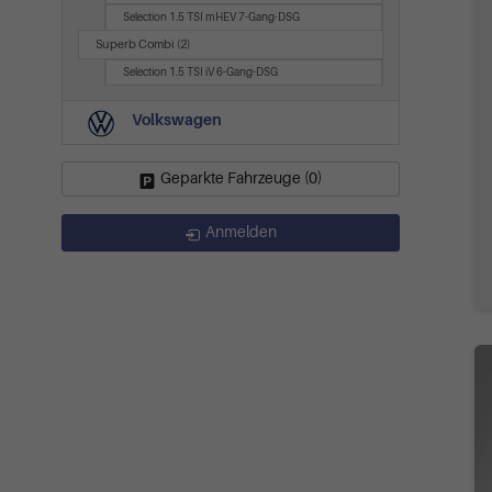
Selection 1.5 TSI mHEV 7-Gang-DSG
Superb Combi
(2)
Selection 1.5 TSI iV 6-Gang-DSG
Volkswagen
Geparkte Fahrzeuge (
0
)
Anmelden