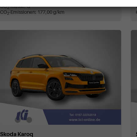
Verbrauch kombiniert:
7,80 l/100km
CO
-Klasse:
G
2
CO
-Emissionen:
177,00 g/km
2
Skoda Karoq