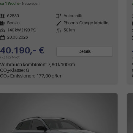
ca 1 Woche
Neuwagen
Fahrzeugnr.
62839
Getriebe
Automatik
Kraftstoff
Benzin
Außenfarbe
Phoenix Orange Metallic
Leistung
140 kW (190 PS)
Kilometerstand
50 km
23.03.2026
40.190,– €
Details
incl. 19% MwSt.
Verbrauch kombiniert:
7,80 l/100km
CO
-Klasse:
G
2
CO
-Emissionen:
177,00 g/km
2