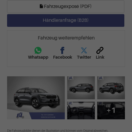
Fahrzeugexposé (PDF)
Händleranfrage (B2B)
Fahrzeug weiterempfehlen
Whatsapp
Facebook
Twitter
Link
+1
Die Fahrzeugbilder dienen der Illustration und können vom Original abweichen.