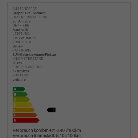
AUSSENFARBE
Graphit Grau Metallic
INNENAUSSTATTUNG
auf Anfrage
GETRIEBE
Automatik
LEISTUNG
110 kW (150 PS)
KRAFTSTOFF
Benzin
KATEGORIE
SUV/Geländewagen/Pickup
KILOMETERSTAND
50 km
ERSTZULASSUNG
17.02.2026
ZUSTAND
unfallfrei
Verbrauch kombiniert:
6,40 l/100km
Verbrauch Innenstadt:
8,10 l/100km