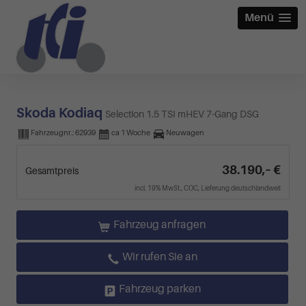
Menü
Skoda Kodiaq
Selection 1.5 TSI mHEV 7-Gang DSG
Fahrzeugnr.:
62939
ca 1 Woche
Neuwagen
38.190,– €
Gesamtpreis
incl. 19% MwSt., COC, Lieferung deutschlandweit
Fahrzeug anfragen
Wir rufen Sie an
Fahrzeug parken