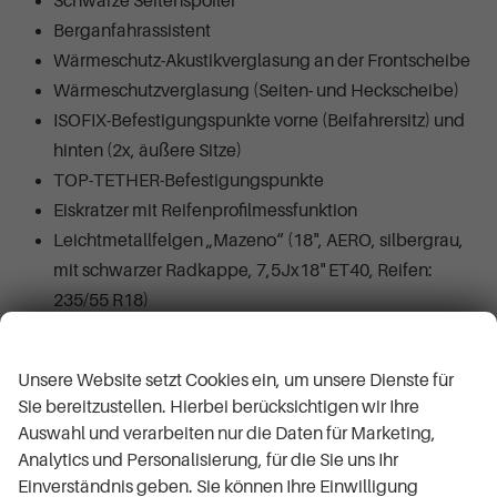
Schwarze Seitenspoiler
Berganfahrassistent
Wärmeschutz-Akustikverglasung an der Frontscheibe
Wärmeschutzverglasung (Seiten- und Heckscheibe)
ISOFIX-Befestigungspunkte vorne (Beifahrersitz) und
hinten (2x, äußere Sitze)
TOP-TETHER-Befestigungspunkte
Eiskratzer mit Reifenprofilmessfunktion
Leichtmetallfelgen „Mazeno“ (18", AERO, silbergrau,
mit schwarzer Radkappe, 7,5Jx18" ET40, Reifen:
235/55 R18)
Vordere Armlehne „Jumbo Box“
Wir respektieren Ihre Privatsphäre
Verkehrszeichenerkennung
Unsere Website setzt Cookies ein, um unsere Dienste für
Zentrales Display (10,4" farbiges Touchscreen-
Sie bereitzustellen. Hierbei berücksichtigen wir Ihre
Display, Sprachsteuerung (deutsch/englisch),
Auswahl und verarbeiten nur die Daten für Marketing,
Gestensteuerung, WebRadio, WLAN (Hotspot),
Analytics und Personalisierung, für die Sie uns Ihr
Ready4NAVI (nachträglich erwerbbare
Einverständnis geben. Sie können Ihre Einwilligung