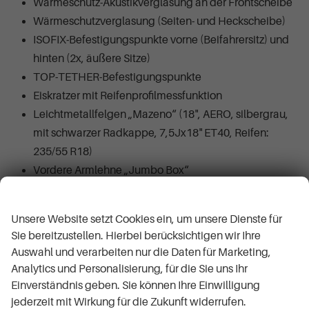
Wärmeschutz-Akustikverglasung an der Frontscheibe
Wärmeschutzverglasung (Seiten- und Heckscheibe)
ISOFIX-Befestigungspunkte vorne (Beifahrersitz) und
hinten (2x, äußere Sitze)
TOP-TETHER-Befestigungspunkte
Eiskratzer mit Reifenprofilmessfunktion
Leichtmetallfelgen „Mazeno“ (18", AERO, silbergrau,
mit schwarzer Radkappe, 7,5Jx18" ET40, Reifen:
235/55 R18)
Vordere Armlehne „Jumbo Box“
Verkehrszeichenerkennung
Wir respektieren Ihre Privatsphäre
Zentrales Display (10,4" farbiges Touchscreen-
Unsere Website setzt Cookies ein, um unsere Dienste für
Display, Sprachsteuerung (deutsch/englisch),
Sie bereitzustellen. Hierbei berücksichtigen wir Ihre
Gestensteuerung, WebRadio, WLAN (Hotspot),
Auswahl und verarbeiten nur die Daten für Marketing,
Ready4NAVI (nachträglich erwerbbare
Analytics und Personalisierung, für die Sie uns Ihr
Navigationsfunktion))
Einverständnis geben. Sie können Ihre Einwilligung
LED-Hauptscheinwerfer
jederzeit mit Wirkung für die Zukunft widerrufen.