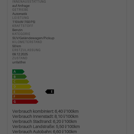
INNENAUSSTATTUNG
auf Anfrage
GETRIEBE
Automatik
LEISTUNG
110 kW (150 PS)
KRAFTSTOFF
Benzin
KATEGORIE
SUV/Geländewagen/Pickup
KILOMETERSTAND
50 km
ERSTZULASSUNG
09.12.2025
ZUSTAND
unfallfrei
Verbrauch kombiniert:
6,40 l/100km
Verbrauch Innenstadt:
8,10 l/100km
Verbrauch Stadtrand:
6,20 l/100km
Verbrauch Landstraße:
5,50 l/100km
Verbrauch Autobahn:
6,60 l/100km