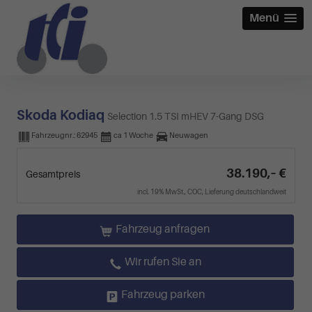
Menü
Skoda Kodiaq
Selection 1.5 TSI mHEV 7-Gang DSG
Fahrzeugnr.:
62945
ca 1 Woche
Neuwagen
38.190,– €
Gesamtpreis
incl. 19% MwSt., COC, Lieferung deutschlandweit
Fahrzeug anfragen
Wir rufen Sie an
Fahrzeug parken