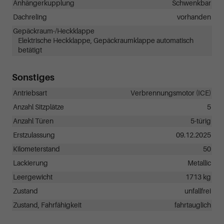
Anhängerkupplung
Schwenkbar
Dachreling
vorhanden
Gepäckraum-/Heckklappe
Elektrische Heckklappe, Gepäckraumklappe automatisch
betätigt
Sonstiges
Antriebsart
Verbrennungsmotor (ICE)
Anzahl Sitzplätze
5
Anzahl Türen
5-türig
Erstzulassung
09.12.2025
Kilometerstand
50
Lackierung
Metallic
Leergewicht
1713 kg
Zustand
unfallfrei
Zustand, Fahrfähigkeit
fahrtauglich