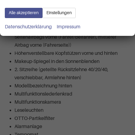
LED-Ambientebeleuchtung
LED-Rückleuchten
Alle akzeptieren
Einstellungen
Airbags (Fahrer- und Beifahrer-Frontairbag (Beifahrer
Datenschutzerklärung
Impressum
abschaltbar), Vorhangairbags vorne und hinten,
Seitenairbags vorne (Fahrer/Beifahrer), mittlerer
Airbag vorne (Fahrerseite))
Höhenverstellbare Kopfstützen vorne und hinten
Makeup-Spiegel in den Sonnenblenden
2. Sitzreihe (geteilte Rücksitzlehne 40/20/40,
verschiebbar, Armlehne hinten)
Modellbezeichnung hinten
Multifunktionslederlenkrad
Multifunktionskamera
Leseleuchten
OTTO-Partikelfilter
Alarmanlage
Tempomat